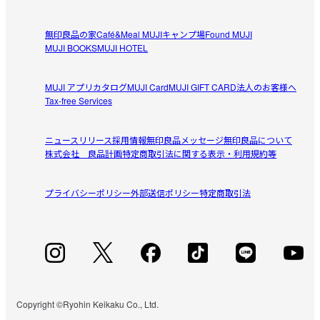
お勧め！
無印良品の家
Café&Meal MUJI
キャンプ場
Found MUJI
母が色鉛筆を欲しいと言うので購入しました。描きやすく
MUJI BOOKS
MUJI HOTEL
参考になった（0人）
て気に入ってます。
MUJI アプリ
カタログ
MUJI Card
MUJI GIFT CARD
法人のお客様へ
CH-53K
Tax-free Services
2026/07/15
ニュースリリース
採用情報
無印良品メッセージ
無印良品について
素地の触感が良い色鉛筆
株式会社 良品計画
特定商取引法に関する表示・利用規約等
素地の触感が良く、発色も綺麗な色鉛筆です。  

参考になった（1人）
芯が軟らかく書きやすく、水性インクで蛍光マーカーが引
プライバシーポリシー
外部送信ポリシー
特定商取引法
けないダイアリーに使用しています。
すべてのレビューを見る
閉じる
Copyright ©Ryohin Keikaku Co., Ltd.