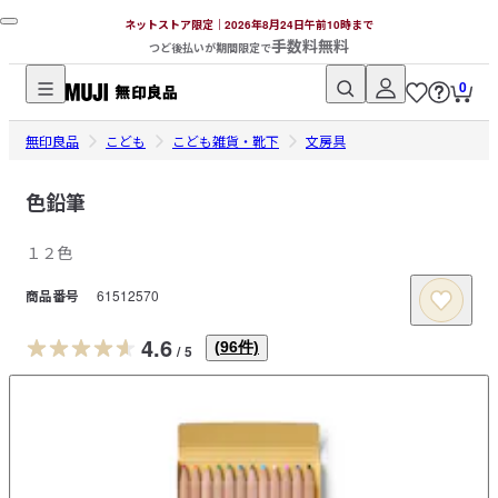
ネットストア限定｜2026年8月24日午前10時まで
手数料無料
つど後払いが期間限定で
0
無
無印良品
印
こども
こども雑貨・靴下
文房具
良
品
色鉛筆
ネ
１２色
ッ
ト
商品番号
61512570
ス
ト
4.6
(
96
件)
/
5
ア