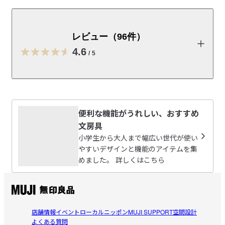
自然のままの無塗装軸木を使用しています。基本的な１
２色を再生紙ダース箱に入れました。
レビュー（96件）
【価格改定のお知らせ】 ネットストア価格改定日：2026年9月4
日（金）10:00～
4.6
/
5
原材料費・物流費の高騰および為替変動の影響により、一部商
品の価格改定（値上げ）を予定しています。

価格改定日の前後には、新旧価格が記載された商品が混在する
レビューを投稿する
ため、商品画像やお届けする商品のパッケージ・タグに記載さ
れた価格と、販売価格が異なる場合があります。販売価格は、
便利な機能がうれしい、おすすめ
ご注文時点の価格が適用されます。

RY
文房具
「
対象商品はこちら
2026/08/05
小学生から大人まで幅広い世代が使い
やすいデザインと機能のアイテムを集
取扱説明書
（PDF：0MB）
めました。 詳しくはこちら
補充用に
学校の色鉛筆の補充ように、購入しました。

受取手段
店舗受け取り可・コンビニ受け取り可
参考になった（0人）
家にあるものが発色もいいので、購入しました。
こっこ
店舗情報
イベント
ローカルニッポン
MUJI SUPPORT
空間設計
2026/08/05
よくある質問