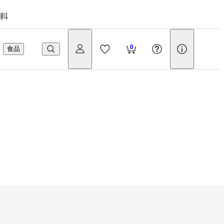
料
0
食品