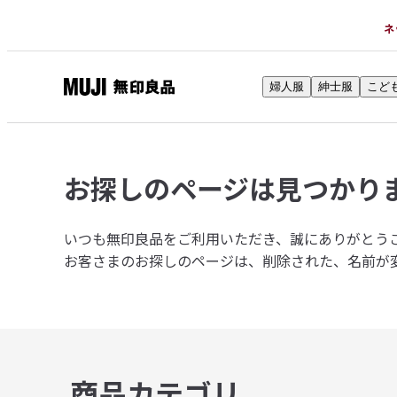
ネ
婦人服
紳士服
こど
無
印
良
品
お探しのページは
見つかり
ネ
ッ
ト
いつも無印良品をご利用いただき、誠にありがとう
ス
お客さまのお探しのページは、削除された、名前が
ト
ア
商品カテゴリ