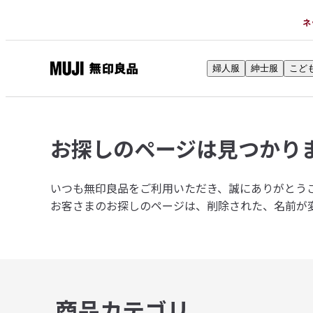
ネ
婦人服
紳士服
こど
無
印
良
品
お探しのページは
見つかり
ネ
ッ
ト
いつも無印良品をご利用いただき、誠にありがとう
ス
お客さまのお探しのページは、削除された、名前が
ト
ア
商品カテゴリ