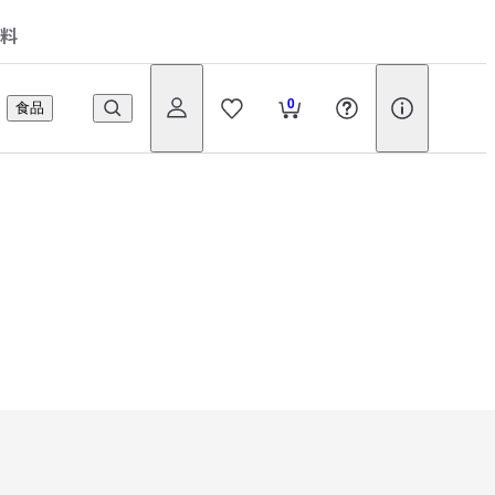
料
0
食品