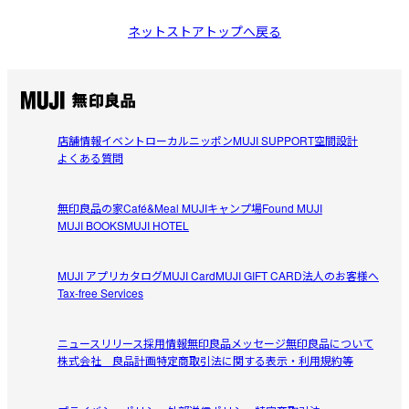
ネットストアトップへ戻る
店舗情報
イベント
ローカルニッポン
MUJI SUPPORT
空間設計
よくある質問
無印良品の家
Café&Meal MUJI
キャンプ場
Found MUJI
MUJI BOOKS
MUJI HOTEL
MUJI アプリ
カタログ
MUJI Card
MUJI GIFT CARD
法人のお客様へ
Tax-free Services
ニュースリリース
採用情報
無印良品メッセージ
無印良品について
株式会社 良品計画
特定商取引法に関する表示・利用規約等