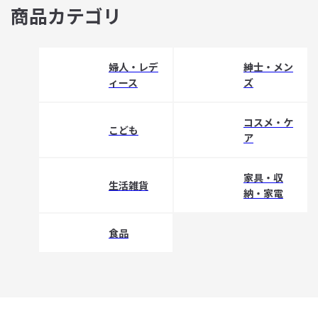
商品カテゴリ
婦人・レデ
紳士・メン
ィース
ズ
コスメ・ケ
こども
ア
家具・収
生活雑貨
納・家電
食品