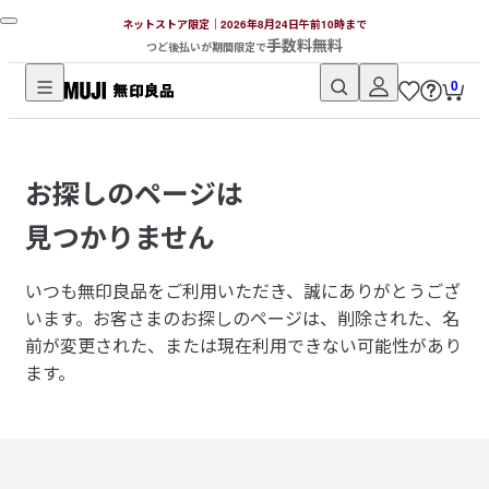
ネットストア限定｜2026年8月24日午前10時まで
手数料無料
つど後払いが期間限定で
0
無
印
良
お探しのページは
品
ネ
見つかりません
ッ
ト
いつも無印良品をご利用いただき、誠にありがとうござ
ス
います。
お客さまのお探しのページは、削除された、名
ト
前が変更された、または現在利用できない可能性があり
ア
ます。