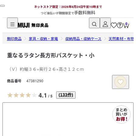
ネットストア限定｜2026年8月24日午前10時まで
手数料無料
つど後払いが期間限定で
0
無
無印良品
印
家具・収納・家電
収納用品・収納ケース
天然素材・布物
良
品
重なるラタン長方形バスケット・小
ネ
（Ｖ）約幅３６×奥行２６×高さ１２ｃｍ
ッ
ト
商品番号
47381290
ス
ト
4.1
(
133
件)
/
5
ア