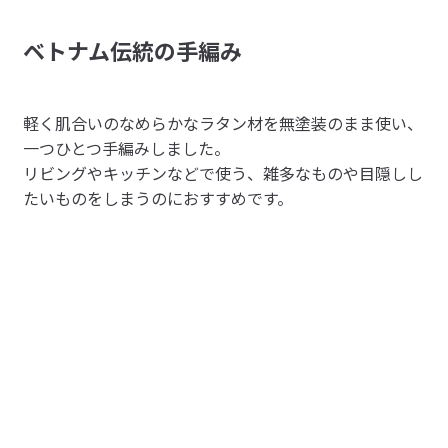
受取手段
店舗受け取り可・コンビニ受け取り不可
ベトナム伝統の手編み
porn
2026/07/26
軽く肌合いのなめらかなラタン材を無塗装のまま使い、
しっかりしていて満足。
一つひとつ手編みしました。
ステンレスラックに使用しています。同じ無印なので当た
リビングやキッチンなどで使う、雑多なものや目隠しし
参考になった（0人）
り前にジャストサイズ。組み合わせるとやっぱりデザイン
たいものをしまうのにおすすめです。
もまとまりがあって良いです。商品自体の作りもしっかり
らっこ
していて満足。
2026/06/01
かわいく収納
家のパントリー収納に使用しています。可愛いので、いつ
参考になった（1人）
みてもテンションが上がります！すこし、ひっかかりがあ
るため、破けてはいけない布製品などは注意がひつようで
Nobuくん
す。
2026/05/07