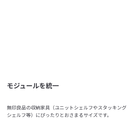
リビング雰囲気かえない！
リビングのテレビ下の台に収納するために購入しました。

参考になった（0人）
リビングの雰囲気を変えないで収納できるバスケットは重
宝しました。

写真のようにPCまわりのケーブルや充電、バッテリー、リ
ーダーなどを綺麗に片付けることができました。
すべてのレビューを見る
閉じる
モジュールを統一
無印良品の収納家具（ユニットシェルフやスタッキング
シェルフ等）にぴったりとおさまるサイズです。