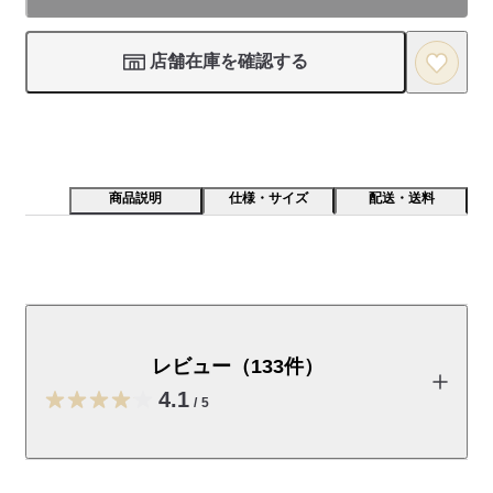
店舗在庫を確認する
商品説明
仕様・サイズ
配送・送料
積み重ねができるラタンバスケットです。曲げやすく肌
合いが滑らかな長所を生かし、やさしさのある手編みの
商品にしました。フタのみの販売については店舗スタッ
レビュー（133件）
フにお問合せください。
4.1
/
5
※天然素材・手作りのため、商品により編み目や色合い、高さ、
サイズなどに違いがあります。
レビューを投稿する