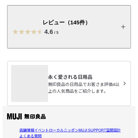
シンプルな形状で洗いやすく卓上、キッチンで使用でき
るお玉おきです。
レビュー（145件）
受取手段
店舗受け取り可・コンビニ受け取り可
4.6
/
5
レビューを投稿する
いち
永く愛される日用品
2026/07/16
無印良品の日用品でお客さま評価4以
上の人気商品をご紹介します。
あったらあったで便利。
お玉や菜箸はいつも何かの端っこに置いてたのですが、置
参考になった（0人）
き場所に困る事もあり購入してみました。

あったらまぁ便利！

さと
お玉を引っ掛ける部分が洗いにくいのかなと思ってました
店舗情報
イベント
ローカルニッポン
MUJI SUPPORT
空間設計
2026/07/05
よくある質問
が、全然そんな事なく洗いやすかったです。