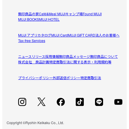
求めていたお玉置き
無印良品の家
Café&Meal MUJI
キャンプ場
Found MUJI
百均やスリーコインズなどでずっと探していたお玉置き。
MUJI BOOKS
MUJI HOTEL
参考になった（0人）
なかなか無くて、もうお皿で代用しようかなと思った時に
無印で見つけました。

MUJI アプリ
カタログ
MUJI Card
MUJI GIFT CARD
法人のお客様へ
ずぅちゃん
陶器で重みがあるのでひっくり返らないし、安定感があり
Tax-free Services
2026/05/03
ます。見た目もシンプルでスタイリッシュ。さすがです。
ニュースリリース
採用情報
無印良品メッセージ
無印良品について
やっぱり良い
株式会社 良品計画
特定商取引法に関する表示・利用規約等
この手のおたま置きは他社の製品もありますが、無印のは
参考になった（-1人）
程良い重さと、洗いやすさがグッドです
プライバシーポリシー
外部送信ポリシー
特定商取引法
すべてのレビューを見る
閉じる
Copyright ©Ryohin Keikaku Co., Ltd.