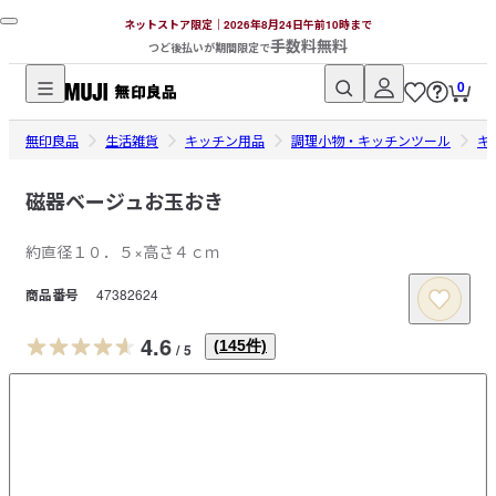
ネットストア限定｜2026年8月24日午前10時まで
手数料無料
つど後払いが期間限定で
0
無
無印良品
印
生活雑貨
キッチン用品
調理小物・キッチンツール
キ
良
品
磁器ベージュお玉おき
ネ
約直径１０．５×高さ４ｃｍ
ッ
ト
商品番号
47382624
ス
ト
4.6
(
145
件)
/
5
ア