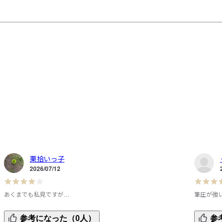
栗拾いっ子
2026/07/12
あくまでも私見ですが…
筆圧が強
ま
握りやすい大きさと形。あまり力が要らないし、何より安
初めて購
参考になった（0人）
参
い。しかも

大きいサ