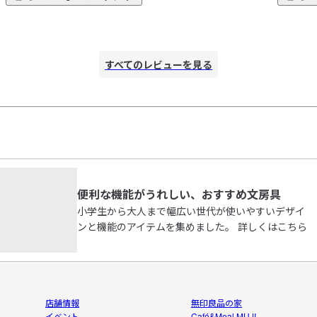
スタイリッシュで無印らしい。

つけられ
ろ
シャープの芯(特に無印)だと綺麗に消せるが、鉛筆だと消し
筆圧の強
痕が残る。

ています
すべてのレビューを見る
消し屑が多いし、減りが早いのが難点。
便利な機能がうれしい、おすすめ文房具
小学生から大人まで幅広い世代が使いやすいデザイ
ンと機能のアイテムを集めました。 詳しくはこちら
店舗情報
無印良品の家
イベント
Café&Meal MUJI