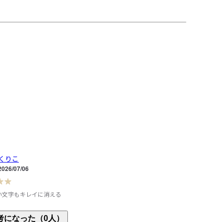
くりこ
2026/07/06
い文字もキレイに消える
入しました。

考になった（0人）
イズが欲しかったのですが、店頭では、黒色しか見