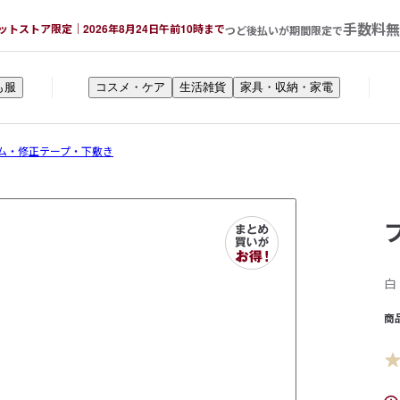
手数料無
ットストア限定｜2026年8月24日午前10時まで
つど後払いが期間限定で
も服
コスメ・ケア
生活雑貨
家具・収納・家電
ム・修正テープ・下敷き
白
商