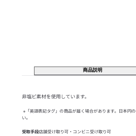
商品説明
非塩ビ素材を使用しています。
 ※「英語表記タグ」の商品が届く場合があります。日本円の表記はございません。予めご了承ください。商品仕様の差はございません。詳しくは当ページ下段の「商品仕様」をご確認くださ
い。
受取手段
店舗受け取り可・コンビニ受け取り可