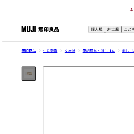
ネ
婦人服
紳士服
こど
無
印
良
無印良品
生活雑貨
文房具
筆記用具・消しゴム
消しゴ
品
ネ
ッ
ト
ス
ト
ア