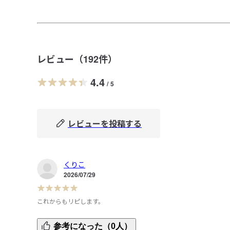
レビュー（
192
件）
4.4
/
5
レビューを投稿する
くりこ
2026/07/29
これからもリピします。
今まで文房具専門のメーカーが作ったけしごむを使ってい
参考になった（0人）
したが、折れてしまって最後まで使えなかったり、筆圧が強