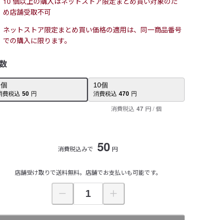
10 個以上の購入はネットストア限定まとめ買い対象のた
め店舗受取不可
ネットストア限定まとめ買い価格の適用は、同一商品番号
での購入に限ります。
数
1
個
10
個
消費税込
50
円
消費税込
470
円
消費税込
47
円
/ 個
50
消費税込みで
円
店舗受け取りで送料無料。店舗でお支払いも可能です。