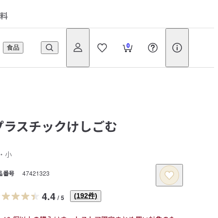
料
0
食品
プラスチックけしごむ
・小
品番号
47421323
4.4
(
192
件)
/
5