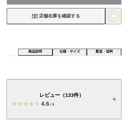
店舗在庫を確認する
商品説明
仕様・サイズ
配送・送料
非塩ビ素材を使用している消しゴムです。
受取手段
店舗受け取り可・コンビニ受け取り可
レビュー（133件）
4.6
/
5
レビューを投稿する