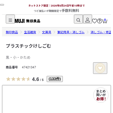
ネットストア限定｜2026年8月24日午前10時まで
手数料無料
つど後払いが期間限定で
0
無
無印良品
印
生活雑貨
文房具
筆記用具・消しゴム
消しゴム・修正
良
品
プラスチックけしごむ
ネ
黒・小・かため
ッ
ト
商品番号
47421347
ス
ト
4.6
(
133
件)
/
5
ア