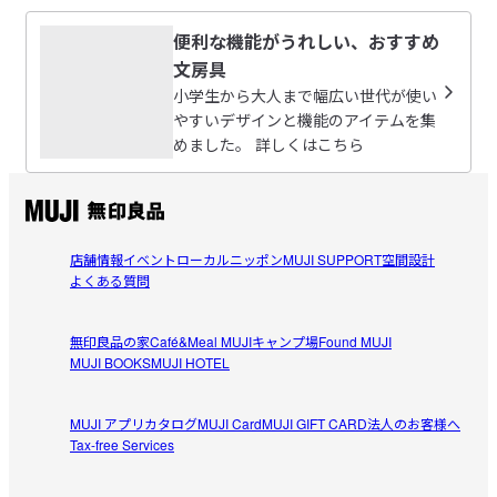
便利な機能がうれしい、おすすめ
あんみつ
文房具
2026/08/06
小学生から大人まで幅広い世代が使い
やすいデザインと機能のアイテムを集
めました。 詳しくはこちら
シンプルで使いやすい消しゴム
お値段もお手頃で、とても使いやすかったです。黒消しゴ
参考になった（0人）
ムを以前から愛用しているので、今は在庫がないようです
が、また入荷されたら買いたいと思います。
meeem
店舗情報
イベント
ローカルニッポン
MUJI SUPPORT
空間設計
2026/07/10
よくある質問
個人的にりぴする消しゴム
無印良品の家
Café&Meal MUJI
キャンプ場
Found MUJI
使い心地はすこしさらっとしているので、とにかく扱いや
MUJI BOOKS
MUJI HOTEL
参考になった（0人）
すくかんじます。ねとっと粘りのある消し心地がこのみの
方はすこし違うと感じるかもしれません。
MUJI アプリ
カタログ
MUJI Card
MUJI GIFT CARD
法人のお客様へ
pupu
Tax-free Services
2026/06/30