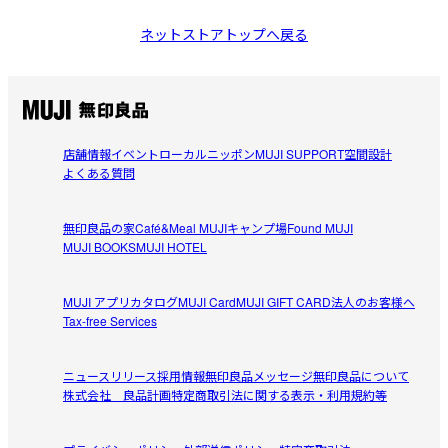
ネットストアトップへ戻る
店舗情報
イベント
ローカルニッポン
MUJI SUPPORT
空間設計
よくある質問
無印良品の家
Café&Meal MUJI
キャンプ場
Found MUJI
MUJI BOOKS
MUJI HOTEL
MUJI アプリ
カタログ
MUJI Card
MUJI GIFT CARD
法人のお客様へ
Tax-free Services
ニュースリリース
採用情報
無印良品メッセージ
無印良品について
株式会社 良品計画
特定商取引法に関する表示・利用規約等