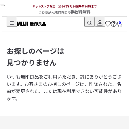
ネットストア限定｜2026年8月24日午前10時まで
手数料無料
つど後払いが期間限定で
0
無
印
良
お探しのページは
品
ネ
見つかりません
ッ
ト
いつも無印良品をご利用いただき、誠にありがとうござ
ス
います。
お客さまのお探しのページは、削除された、名
ト
前が変更された、または現在利用できない可能性があり
ア
ます。