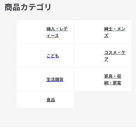
商品カテゴリ
婦人・レデ
紳士・メン
ィース
ズ
コスメ・ケ
こども
ア
家具・収
生活雑貨
納・家電
食品