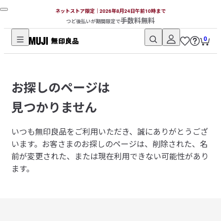
ネットストア限定｜2026年8月24日午前10時まで
手数料無料
つど後払いが期間限定で
0
無
印
良
お探しのページは
品
ネ
見つかりません
ッ
ト
いつも無印良品をご利用いただき、誠にありがとうござ
ス
います。
お客さまのお探しのページは、削除された、名
ト
前が変更された、または現在利用できない可能性があり
ア
ます。