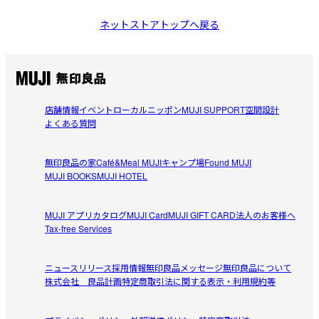
ネットストアトップへ戻る
店舗情報
イベント
ローカルニッポン
MUJI SUPPORT
空間設計
よくある質問
無印良品の家
Café&Meal MUJI
キャンプ場
Found MUJI
MUJI BOOKS
MUJI HOTEL
MUJI アプリ
カタログ
MUJI Card
MUJI GIFT CARD
法人のお客様へ
Tax-free Services
ニュースリリース
採用情報
無印良品メッセージ
無印良品について
株式会社 良品計画
特定商取引法に関する表示・利用規約等