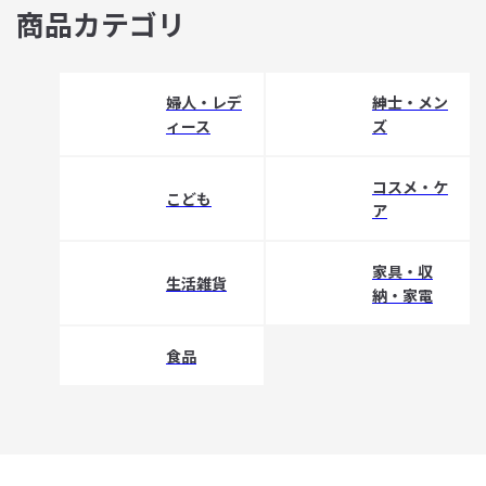
商品カテゴリ
婦人・レデ
紳士・メン
ィース
ズ
コスメ・ケ
こども
ア
家具・収
生活雑貨
納・家電
食品