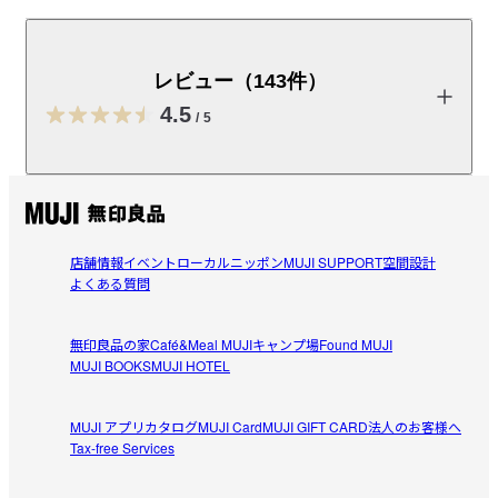
ポリプロピレン小物収納ケース全種、収納ボックス、ス
トッカー全種に取り付けられる滑り止めです。※衣装ケ
ース・収納ケース・クローゼットケースは、「滑り止
レビュー（143件）
め・大」をご利用ください。
4.5
/
5
※衣装ケース・収納ケース・クローゼットケースは、「滑り止
め・大」をご利用ください。
レビューを投稿する
取扱説明書
（PDF：0.3MB）
店舗情報
イベント
ローカルニッポン
MUJI SUPPORT
空間設計
受取手段
店舗受け取り可・コンビニ受け取り不可
ﾘｺﾋﾟﾝ
よくある質問
2026/08/01
無印良品の家
Café&Meal MUJI
キャンプ場
Found MUJI
良いけど微妙
MUJI BOOKS
MUJI HOTEL
ポリプロピレン収納ボックスを開け閉めするたび、ボック
参考になった（0人）
スごとズレるストレスから解消されましたが、取り扱い店
MUJI アプリ
カタログ
MUJI Card
MUJI GIFT CARD
法人のお客様へ
舗が少なく、値段も高めな所がマイナス点です。
Tax-free Services
ぱおくん
2026/07/17