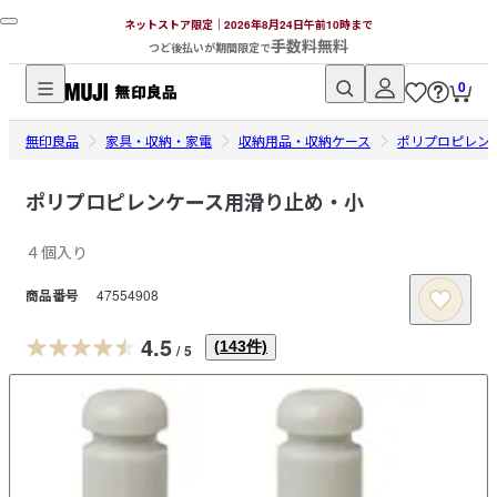
ネットストア限定｜2026年8月24日午前10時まで
手数料無料
つど後払いが期間限定で
0
無
無印良品
印
家具・収納・家電
収納用品・収納ケース
ポリプロピレン
良
品
ポリプロピレンケース用滑り止め・小
ネ
４個入り
ッ
ト
商品番号
47554908
ス
ト
4.5
(
143
件)
/
5
ア