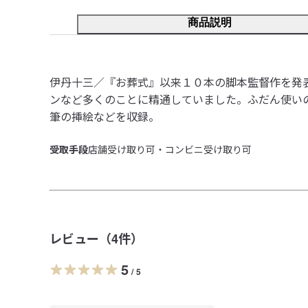
商品説明
伊丹十三／『お葬式』以来１０本の脚本監督作を発
ンなど多くのことに精通していました。ふだん使い
筆の挿絵などを収録。
受取手段
店舗受け取り可・コンビニ受け取り可
レビュー（
4
件）
5
/
5