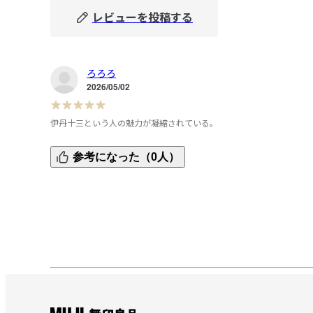
レビューを投稿する
ろろろ
2026/05/02
伊丹十三という人の魅力が凝縮されている。
伊丹十三の著作、関連書は数あれど、特に「生活」という
参考になった（0人）
ころに焦点をしぼった本。

伊丹十三の生涯についてもコンパクトにまとまっていて、入
門書としてもよい。

無印の本にふさわしく、表紙の風合いがよく、触れている
も気持ちがよい。

付属していた栞もかわいい。