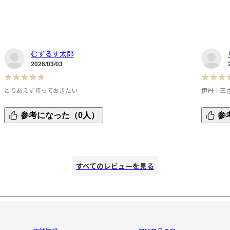
むずるす太郎
2026/03/03
とりあえず持っておきたい
伊丹十三
と
短いエッセイの寄せ集めだが伊丹十三の美学が垣間見れる。

やっとゲ
参考になった（0人）
参
ボリュームは無いが写真は見ていて楽しい。

伊丹十三
忘れた頃にパラパラとめくると不思議と心落ち着く。
著書はほ
イのチョ
手
宝物にい
すべてのレビューを見る