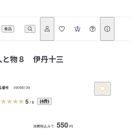
0
食品
人と物８ 伊丹十三
品番号
09098139
5
(
4
件)
/
5
550
消費税込みで
円