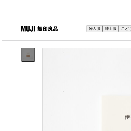
婦人服
紳士服
こど
無
印
良
品
ネ
ッ
ト
ス
ト
ア