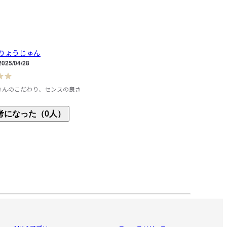
りょうじゅん
2025/04/28
さんのこだわり、センスの良さ
ットできました

考になった（0人）
ファンとしては是非手に入れたい一冊でした

とんど入手していますがセンスの良い装丁、エッセ
イス、写真の豊富さ

たします