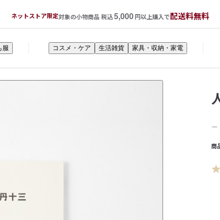
5,000
配送料無料
ネットストア限定
対象の小物商品 税込
円以上購入で
も服
コスメ・ケア
生活雑貨
家具・収納・家電
－
商