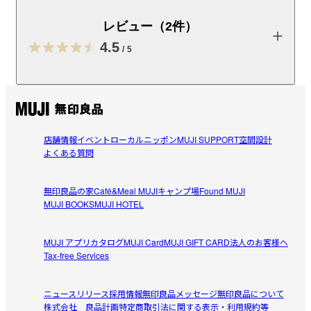
受取手段
店舗受け取り可・コンビニ受け取り可
レビュー（2件）
4.5
/
5
レビューを投稿する
店舗情報
イベント
ローカルニッポン
MUJI SUPPORT
空間設計
seroripasta
よくある質問
2026/06/25
無印良品の家
Café&Meal MUJI
キャンプ場
Found MUJI
読みやすいボリュームでした。
MUJI BOOKS
MUJI HOTEL
雑誌に特集されていたのを見た時に、作品に味があり、興
参考になった（0人）
味を持ちました。全体的にモノクロの構成だったので、色
MUJI アプリ
カタログ
MUJI Card
MUJI GIFT CARD
法人のお客様へ
がついた実際の作品に近い物が見たかったです。モチーフ
Tax-free Services
yuu
の手拭いが計画されている様なので、そちらも楽しみで
2026/05/24
す。
ニュースリリース
採用情報
無印良品メッセージ
無印良品について
株式会社 良品計画
特定商取引法に関する表示・利用規約等
無印らしいシンプルデザインで◎