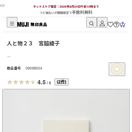
ネットストア限定｜2026年8月24日午前10時まで
手数料無料
つど後払いが期間限定で
0
無
印
人と物２３ 宮脇綾子
良
品
－
ネ
ッ
商品番号
09098504
ト
4.5
ス
(
2
件)
/
5
ト
ア