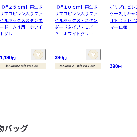
【幅２５ｃｍ】再生ポ
【幅１０ｃｍ】再生ポ
ポリプロピレ
リプロピレン入りファ
リプロピレン入りファ
ケース用キ
イルボックススタンダ
イルボックス・スタン
４個セット／
ード Ａ４用 ホワイ
ダードタイプ・１／
マー仕様
トグレー
２ ホワイトグレー
1,190
390
円
円
390
まとめ買い 4点で4,520円
まとめ買い 10点で3,700円
円
物バッグ