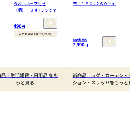
タオルループ付き
布 １８０×２６０ｃｍ
（柄） ３４×３５ｃｍ
490
円
まとめ買い 6点で2,790円
配送料無料
7,990
円
商品｜生活雑貨・日用品 をも
新商品｜ラグ・カーテン・
っと見る
ション・スリッパをもっと