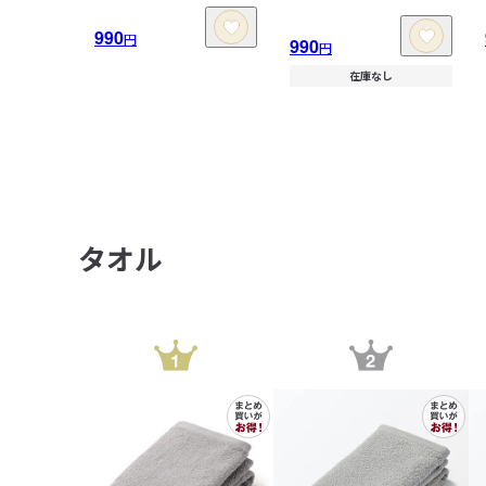
990
円
990
円
在庫なし
タオル