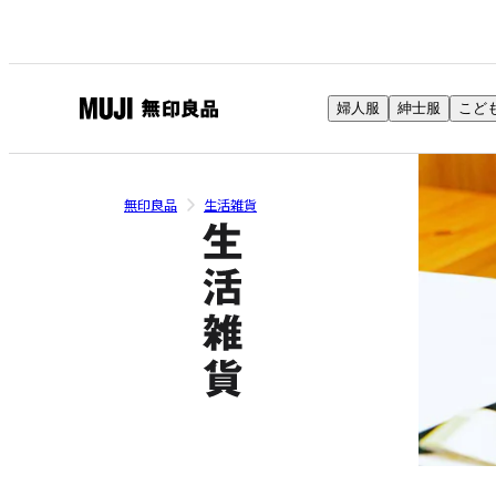
婦人服
紳士服
こど
無
印
良
無印良品
生活雑貨
品
ネ
ッ
ト
ス
ト
ア