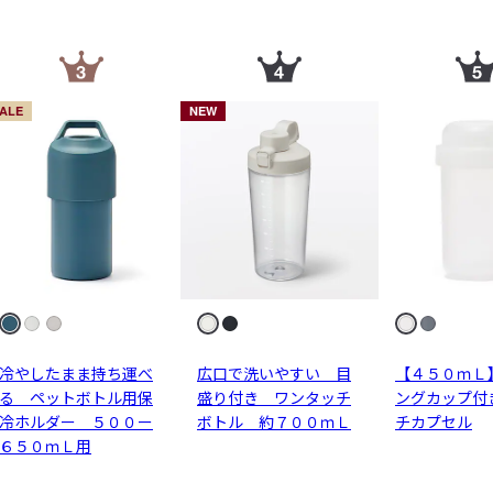
ALE
NEW
冷やしたまま持ち運べ
広口で洗いやすい 目
【４５０ｍＬ
る ペットボトル用保
盛り付き ワンタッチ
ングカップ付
冷ホルダー ５００ー
ボトル 約７００ｍＬ
チカプセル
６５０ｍＬ用