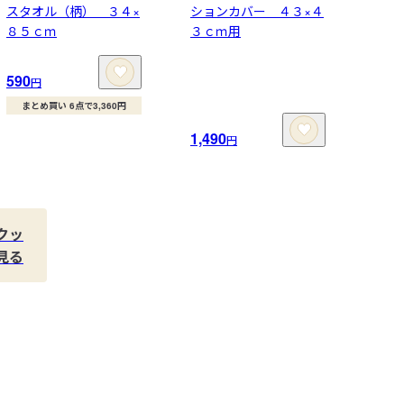
スタオル（柄） ３４×
ションカバー ４３×４
８５ｃｍ
３ｃｍ用
590
円
まとめ買い 6点で3,360円
1,490
円
クッ
見る