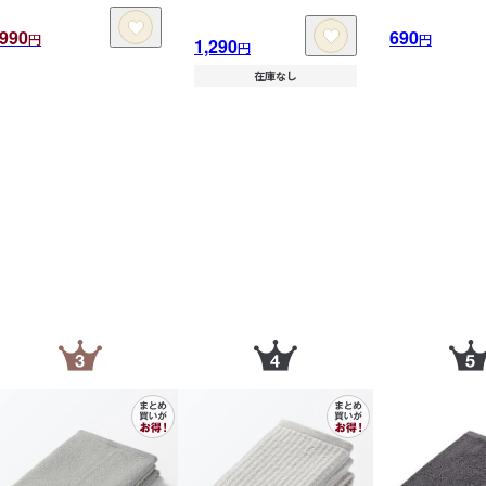
990
690
円
円
1,290
円
在庫なし