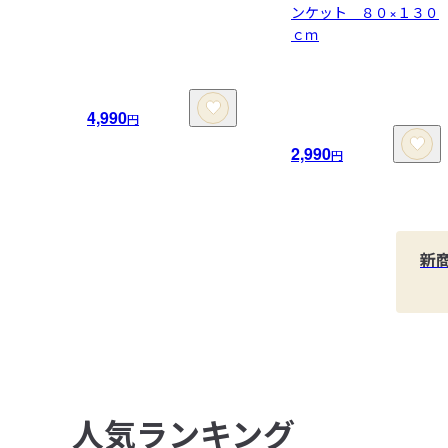
ンケット ８０×１３０
ｃｍ
4,990
円
2,990
円
新
人気ランキング