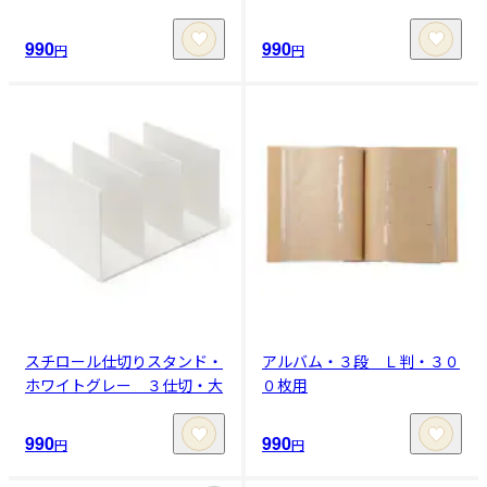
990
990
円
円
スチロール仕切りスタンド・
アルバム・３段 Ｌ判・３０
ホワイトグレー ３仕切・大
０枚用
990
990
円
円