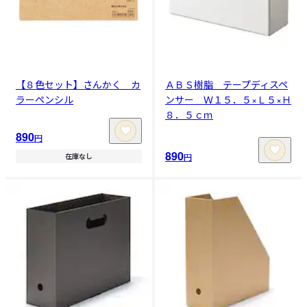
【８色セット】さんかく カ
ＡＢＳ樹脂 テープディスペ
ラーペンシル
ンサー Ｗ１５．５×Ｌ５×Ｈ
８．５ｃｍ
890
円
890
円
在庫なし