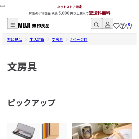
ネットストア限定
5,000
配送料無料
対象の小物商品 税込
円以上購入で
0
無
無印良品
印
生活雑貨
文房具
2ページ目
良
品
文房具
ネ
ッ
ト
ス
ト
ピックアップ
ア