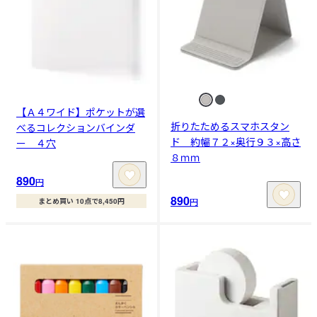
【Ａ４ワイド】ポケットが選
折りたためるスマホスタン
べるコレクションバインダ
ド 約幅７２×奥行９３×高さ
ー ４穴
８ｍｍ
890
円
890
円
まとめ買い 10点で8,450円