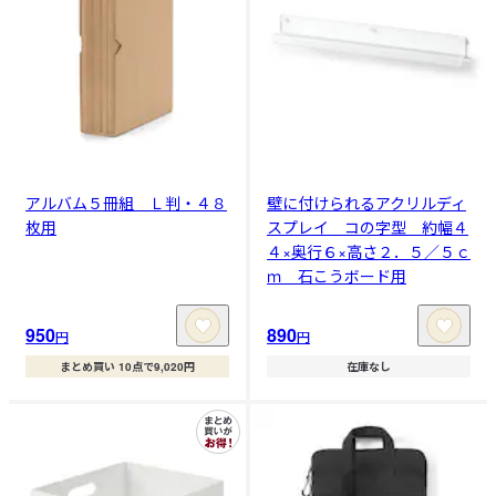
アルバム５冊組 Ｌ判・４８
壁に付けられるアクリルディ
枚用
スプレイ コの字型 約幅４
４×奥行６×高さ２．５／５ｃ
ｍ 石こうボード用
950
890
円
円
まとめ買い 10点で9,020円
在庫なし