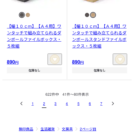
【幅１０ｃｍ】【Ａ４用】ワ
【幅１０ｃｍ】【Ａ４用】ワ
ンタッチで組み立てられるダ
ンタッチで組み立てられるダ
ンボールファイルボックス・
ンボールスタンドファイルボ
５枚組
ックス・５枚組
890
890
円
円
在庫なし
在庫なし
622
件中
41
件〜
80
件表示
1
2
3
4
5
6
7
無印良品
生活雑貨
文房具
2ページ目