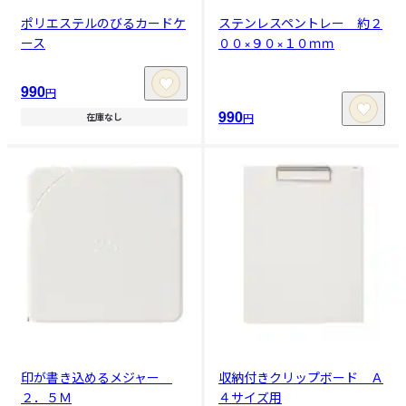
ポリエステルのびるカードケ
ステンレスペントレー 約２
ース
００×９０×１０ｍｍ
990
円
990
円
在庫なし
印が書き込めるメジャー
収納付きクリップボード Ａ
２．５Ｍ
４サイズ用