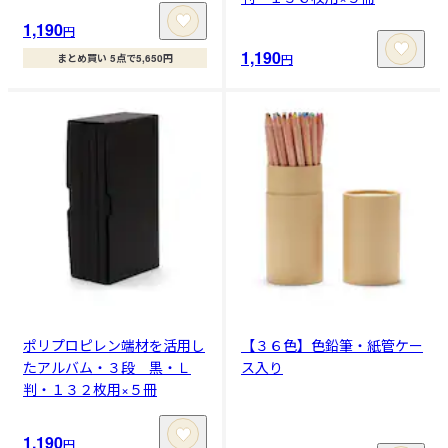
1,190
円
1,190
円
まとめ買い 5点で5,650円
ポリプロピレン端材を活用し
【３６色】色鉛筆・紙管ケー
たアルバム・３段 黒・Ｌ
ス入り
判・１３２枚用×５冊
1,190
円