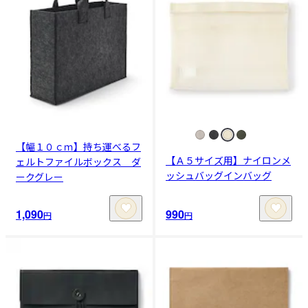
【幅１０ｃｍ】持ち運べるフ
【Ａ５サイズ用】ナイロンメ
ェルトファイルボックス ダ
ッシュバッグインバッグ
ークグレー
1,090
990
円
円