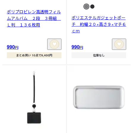
ポリプロピレン高透明フィル
ポリエステルガジェットポー
ムアルバム ２段 ３冊組
チ 約幅２０×高さ９×マチ６
Ｌ判 １３６枚用
ｃｍ
990
990
円
円
まとめ買い 10点で9,400円
在庫なし