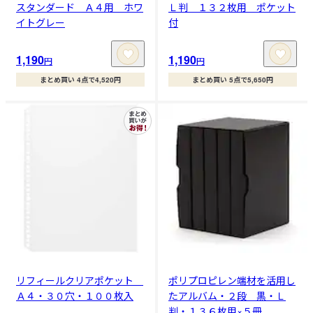
スタンダード Ａ４用 ホワ
Ｌ判 １３２枚用 ポケット
イトグレー
付
1,190
1,190
円
円
まとめ買い 4点で4,520円
まとめ買い 5点で5,650円
リフィールクリアポケット
ポリプロピレン端材を活用し
Ａ４・３０穴・１００枚入
たアルバム・２段 黒・Ｌ
判・１３６枚用×５冊