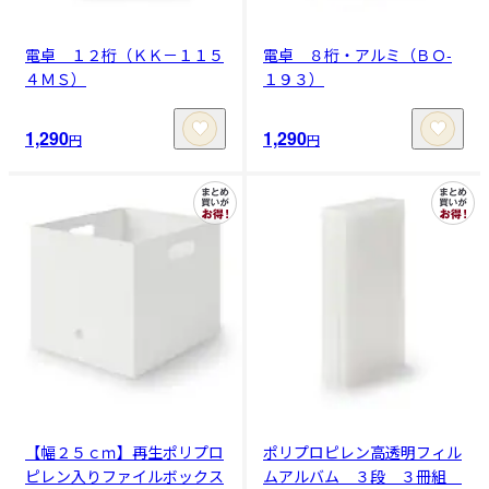
電卓 １２桁（ＫＫ－１１５
電卓 ８桁・アルミ（ＢＯ‐
４ＭＳ）
１９３）
1,290
1,290
円
円
【幅２５ｃｍ】再生ポリプロ
ポリプロピレン高透明フィル
ピレン入りファイルボックス
ムアルバム ３段 ３冊組