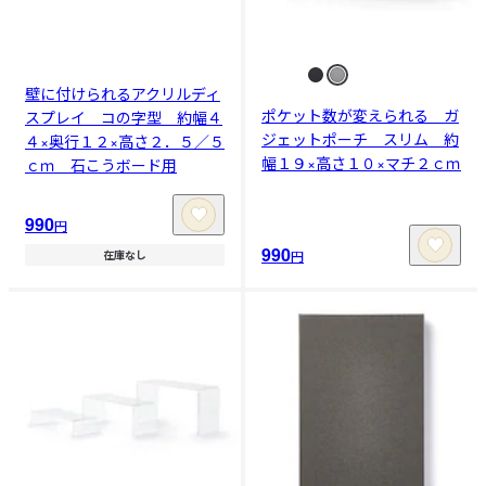
壁に付けられるアクリルディ
ポケット数が変えられる ガ
スプレイ コの字型 約幅４
ジェットポーチ スリム 約
４×奥行１２×高さ２．５／５
幅１９×高さ１０×マチ２ｃｍ
ｃｍ 石こうボード用
990
円
990
円
在庫なし