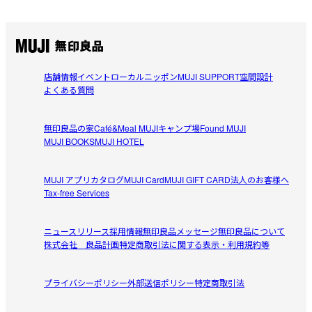
店舗情報
イベント
ローカルニッポン
MUJI SUPPORT
空間設計
よくある質問
無印良品の家
Café&Meal MUJI
キャンプ場
Found MUJI
MUJI BOOKS
MUJI HOTEL
MUJI アプリ
カタログ
MUJI Card
MUJI GIFT CARD
法人のお客様へ
Tax-free Services
ニュースリリース
採用情報
無印良品メッセージ
無印良品について
株式会社 良品計画
特定商取引法に関する表示・利用規約等
プライバシーポリシー
外部送信ポリシー
特定商取引法