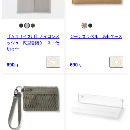
【Ａ４サイズ用】ナイロンメ
ジーンズラベル 名刺ケース
ッシュ 縦型書類ケース・仕
切り付
690
690
円
円