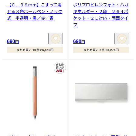
【０．３８ｍｍ】こすって消
ポリプロピレンフォト・ハガ
せる３色ボールペン・ノック
キホルダー・２段 ２６４ポ
式 半透明・黒／赤／青
ケット・２Ｌ対応・両面タイ
プ
690
690
円
円
まとめ買い 10点で6,550円
まとめ買い 5点で3,275円