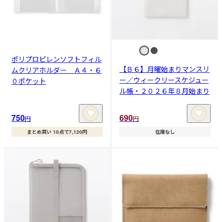
ポリプロピレンソフトフィル
【Ｂ６】月曜始まりマンスリ
ムクリアホルダー Ａ４・６
ー／ウィークリースケジュー
０ポケット
ル帳・２０２６年８月始まり
750
690
円
円
まとめ買い 10点で7,120円
在庫なし