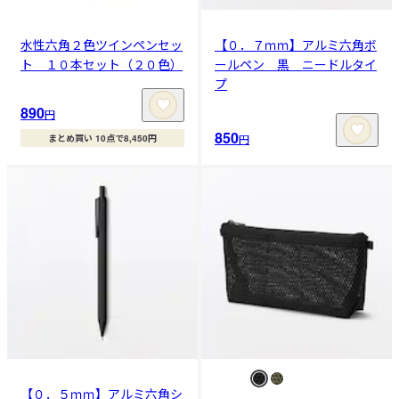
水性六角２色ツインペンセッ
【０．７ｍｍ】アルミ六角ボ
ト １０本セット（２０色）
ールペン 黒 ニードルタイ
プ
890
円
850
円
まとめ買い 10点で8,450円
【０．５ｍｍ】アルミ六角シ