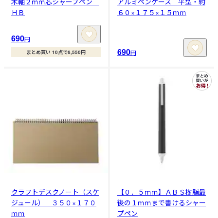
木軸２ｍｍ芯シャープペン
アルミペンケース 平型・約
ＨＢ
６０×１７５×１５ｍｍ
690
円
690
円
まとめ買い 10点で6,550円
クラフトデスクノート（スケ
【０．５ｍｍ】ＡＢＳ樹脂最
ジュール） ３５０×１７０
後の１ｍｍまで書けるシャー
ｍｍ
プペン