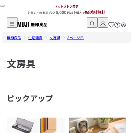
ネットストア限定
5,000
配送料無料
対象の小物商品 税込
円以上購入で
0
無
無印良品
印
生活雑貨
文房具
3ページ目
良
品
文房具
ネ
ッ
ト
ス
ト
ピックアップ
ア