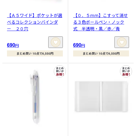
【Ａ５ワイド】ポケットが選
【０．５ｍｍ】こすって消せ
べるコレクションバインダ
る３色ボールペン・ノック
ー ２０穴
式 半透明・黒／赤／青
690
690
円
円
まとめ買い 10点で6,550円
まとめ買い 10点で6,550円