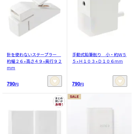
針を使わないステープラー
手動式鉛筆削り 小・約Ｗ５
約幅２６×高さ４９×奥行９２
５×Ｈ１０３×Ｄ１０６ｍｍ
ｍｍ
790
790
円
円
SALE