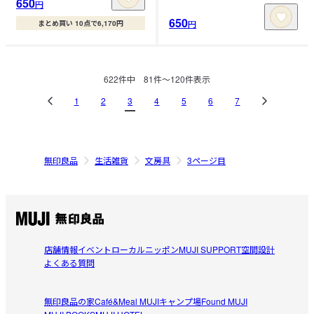
650
円
650
円
まとめ買い 10点で6,170円
622
件中
81
件〜
120
件表示
1
2
3
4
5
6
7
無印良品
生活雑貨
文房具
3ページ目
店舗情報
イベント
ローカルニッポン
MUJI SUPPORT
空間設計
よくある質問
無印良品の家
Café&Meal MUJI
キャンプ場
Found MUJI