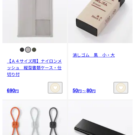
消しゴム 黒 小・大
【Ａ４サイズ用】ナイロンメ
ッシュ 縦型書類ケース・仕
切り付
690
50
80
円
円
〜
円