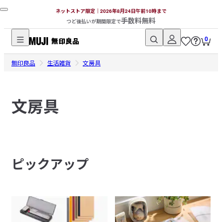
ネットストア限定｜2026年8月24日午前10時まで
手数料無料
つど後払いが期間限定で
0
無
無印良品
印
生活雑貨
文房具
良
品
文房具
ネ
ッ
ト
ス
ト
ピックアップ
ア