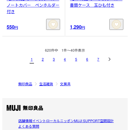
ノートカバー ペンホルダー
書類ケース 玉ひも付き
付き
550
1,290
円
円
620
件中
1
件〜
40
件表示
1
2
3
4
5
6
7
無印良品
生活雑貨
文房具
店舗情報
イベント
ローカルニッポン
MUJI SUPPORT
空間設計
よくある質問