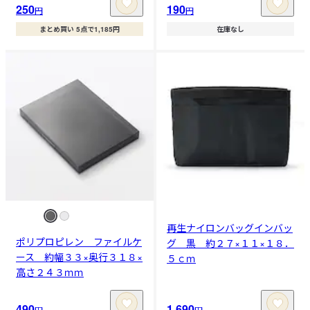
250
190
円
円
まとめ買い 5点で1,185円
在庫なし
再生ナイロンバッグインバッ
ポリプロピレン ファイルケ
グ 黒 約２７×１１×１８．
ース 約幅３３×奥行３１８×
５ｃｍ
高さ２４３ｍｍ
490
1,690
円
円