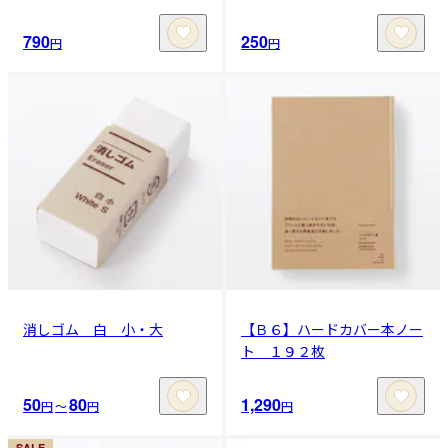
790
250
円
円
消しゴム 白 小・大
【Ｂ６】ハードカバー本ノー
ト １９２枚
50
80
1,290
円
〜
円
円
SALE