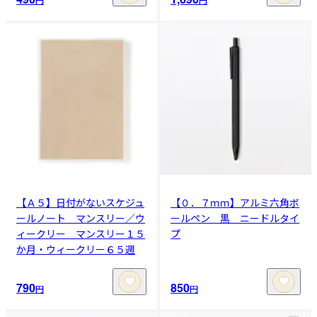
【Ａ５】日付がないスケジュ
【０．７ｍｍ】アルミ六角ボ
ールノート マンスリー／ウ
ールペン 黒 ニードルタイ
ィークリー マンスリー１５
プ
か月・ウィークリー６５週
790
850
円
円