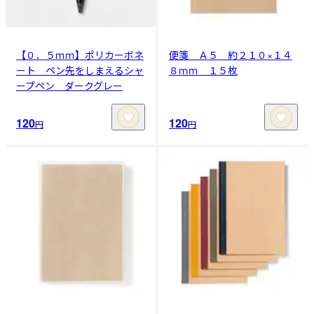
【０．５ｍｍ】ポリカーボネ
便箋 Ａ５ 約２１０×１４
ート ペン先をしまえるシャ
８ｍｍ １５枚
ープペン ダークグレー
120
120
円
円