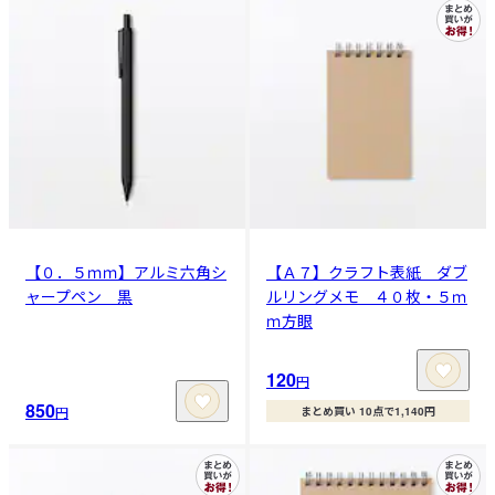
【０．５ｍｍ】アルミ六角シ
【Ａ７】クラフト表紙 ダブ
ャープペン 黒
ルリングメモ ４０枚・５ｍ
ｍ方眼
120
円
850
円
まとめ買い 10点で1,140円