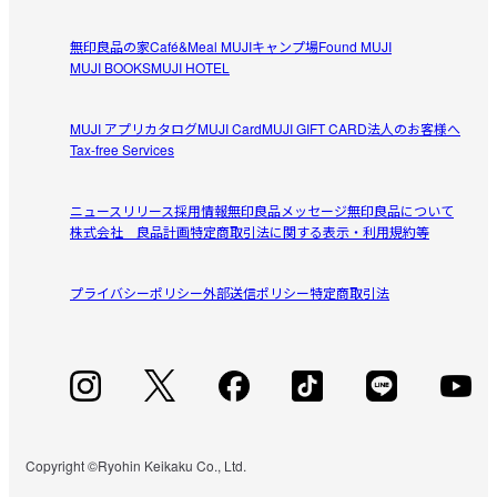
無印良品の家
Café&Meal MUJI
キャンプ場
Found MUJI
MUJI BOOKS
MUJI HOTEL
MUJI アプリ
カタログ
MUJI Card
MUJI GIFT CARD
法人のお客様へ
Tax-free Services
ニュースリリース
採用情報
無印良品メッセージ
無印良品について
株式会社 良品計画
特定商取引法に関する表示・利用規約等
プライバシーポリシー
外部送信ポリシー
特定商取引法
Copyright ©Ryohin Keikaku Co., Ltd.