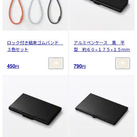
ロック付き結束ゴムバンド
アルミペンケース 黒 平
３色セット
型 約６０×１７５×１５ｍｍ
450
790
円
円