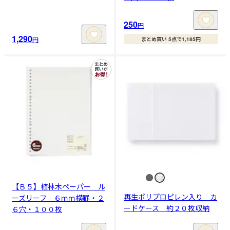
250
円
1,290
円
まとめ買い 5点で1,185円
【Ｂ５】植林木ペーパー ル
再生ポリプロピレン入り カ
ーズリーフ ６ｍｍ横罫・２
ードケース 約２０枚収納
６穴・１００枚