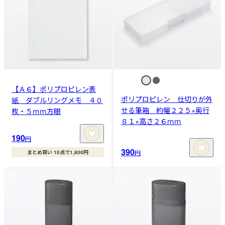
【Ａ６】ポリプロピレン表
ポリプロピレン 仕切りが外
紙 ダブルリングメモ ４０
せる筆箱 約幅２２５×奥行
枚・５ｍｍ方眼
８１×高さ２６ｍｍ
190
円
390
円
まとめ買い 10点で1,800円