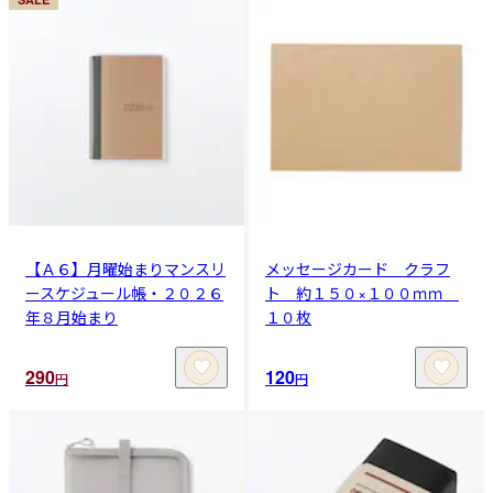
【Ａ６】月曜始まりマンスリ
メッセージカード クラフ
ースケジュール帳・２０２６
ト 約１５０×１００ｍｍ
年８月始まり
１０枚
290
120
円
円