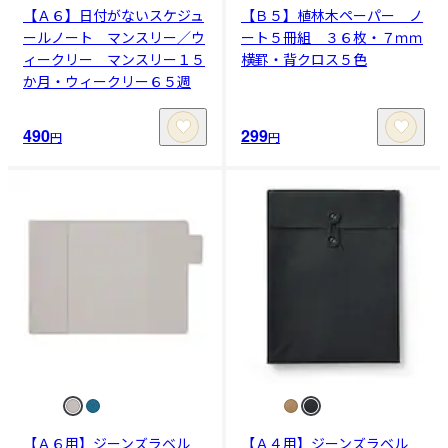
【Ａ６】日付がないスケジュ
【Ｂ５】植林木ペーパー ノ
ールノート マンスリー／ウ
ート５冊組 ３６枚・７ｍｍ
ィークリー マンスリー１５
横罫・背クロス５色
か月・ウィークリー６５週
490
299
円
円
【Ａ６用】ジーンズラベル
【Ａ４用】ジーンズラベル