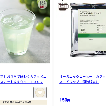
限定】おうちで味わうカフェメニ
オーガニックコーヒー カフェ
マスカット＆キウイ １３０ｇ
ス ドリップ（個装販売）
150
円
まとめ買い 10点で3,700円