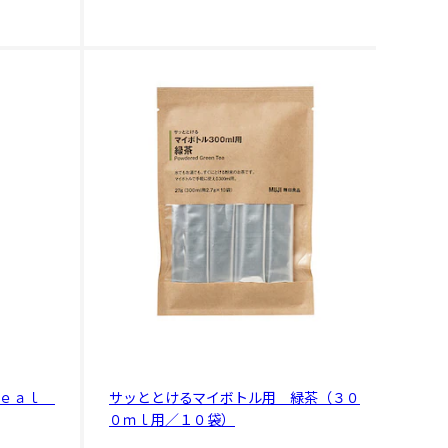
Ｍｅａｌ
サッととけるマイボトル用 緑茶（３０
０ｍｌ用／１０袋）