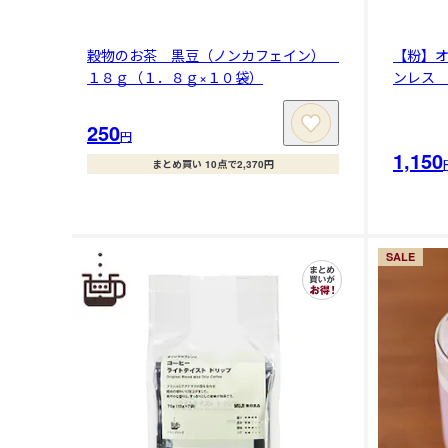
穀物のお茶 黒豆（ノンカフェイン）
【粉】
１８ｇ（１．８ｇ×１０袋）
ンレス
250
円
1,150
まとめ買い 10点で2,370円
SALE