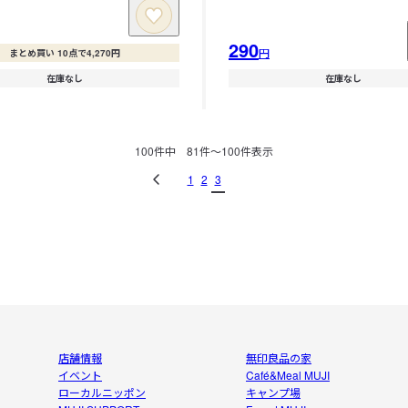
290
円
まとめ買い 10点で4,270円
在庫なし
在庫なし
100
件中
81
件〜
100
件表示
1
2
3
店舗情報
無印良品の家
イベント
Café&Meal MUJI
ローカルニッポン
キャンプ場