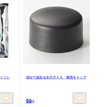
インレ
自分で詰める水のボトル 専用キャップ
50
円