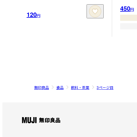
450
円
120
円
無印良品
食品
飲料・茶葉
3ページ目