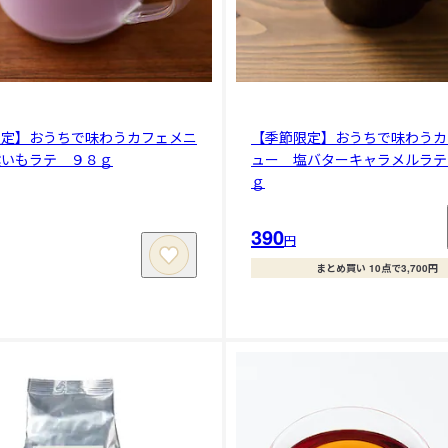
限定】おうちで味わうカフェメニ
【季節限定】おうちで味わうカ
紫いもラテ ９８ｇ
ュー 塩バターキャラメルラテ
ｇ
390
円
まとめ買い 10点で3,700円