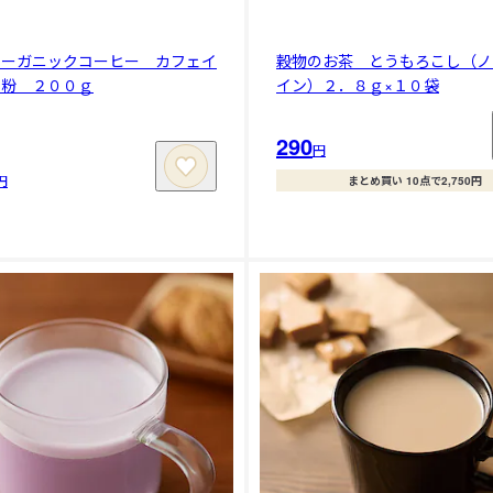
オーガニックコーヒー カフェイ
穀物のお茶 とうもろこし（ノ
 粉 ２００ｇ
イン）２．８ｇ×１０袋
290
円
円
まとめ買い 10点で2,750円