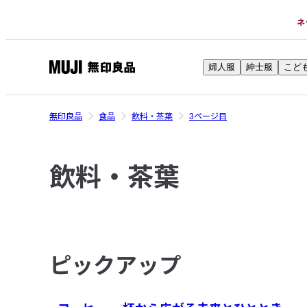
ネ
婦人服
紳士服
こど
無
印
良
無印良品
食品
飲料・茶葉
3ページ目
品
ネ
飲料・茶葉
ッ
ト
ス
ト
ア
ピックアップ