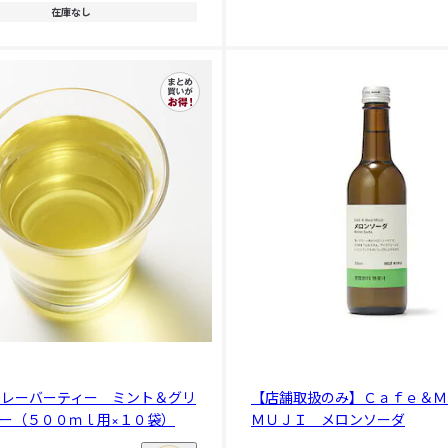
在庫なし
フレーバーティー ミント＆グリ
【店舗取扱のみ】Ｃａｆｅ＆
ー（５００ｍｌ用×１０袋）
ＭＵＪＩ メロンソーダ