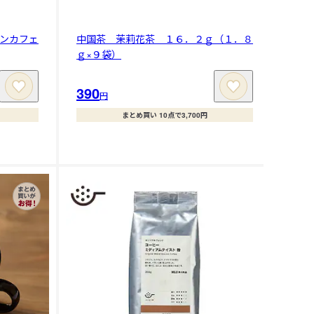
ンカフェ
中国茶 茉莉花茶 １６．２ｇ（１．８
ｇ×９袋）
390
円
まとめ買い 10点で3,700円