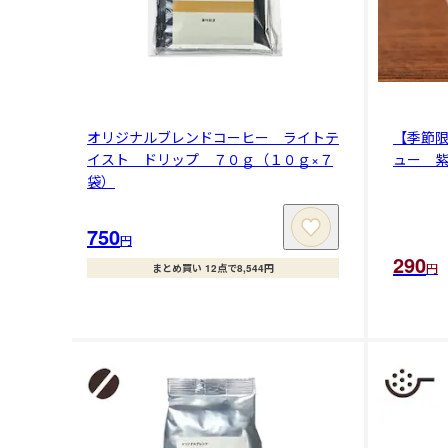
オリジナルブレンドコーヒー ライトテ
【季節
イスト ドリップ ７０ｇ（１０ｇ×７
ュー 
袋）
750
円
290
円
まとめ買い 12点で8,544円