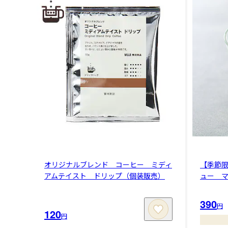
オリジナルブレンド コーヒー ミディ
【季節
アムテイスト ドリップ（個装販売）
ュー 
390
円
120
円