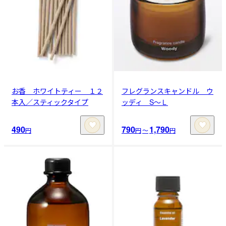
お香 ホワイトティー １２
フレグランスキャンドル ウ
本入／スティックタイプ
ッディ S～Ｌ
490
790
1,790
円
円
〜
円