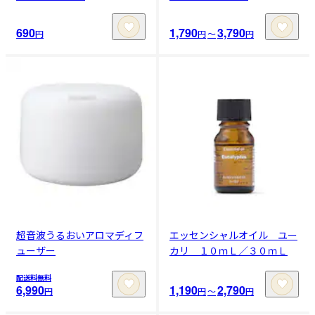
690
1,790
3,790
円
円
〜
円
超音波うるおいアロマディフ
エッセンシャルオイル ユー
ューザー
カリ １０ｍＬ／３０ｍＬ
配送料無料
6,990
1,190
2,790
円
円
〜
円