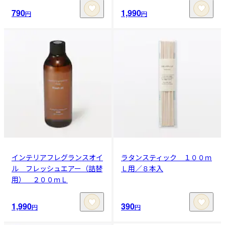
790
1,990
円
円
インテリアフレグランスオイ
ラタンスティック １００ｍ
ル フレッシュエアー（詰替
Ｌ用／８本入
用） ２００ｍＬ
1,990
390
円
円