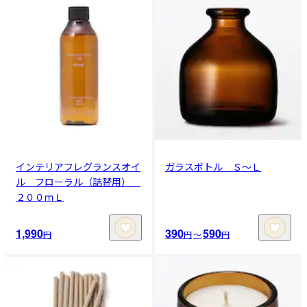
インテリアフレグランスオイ
ガラスボトル Ｓ～Ｌ
ル フローラル（詰替用）
２００ｍＬ
1,990
390
590
円
円
〜
円