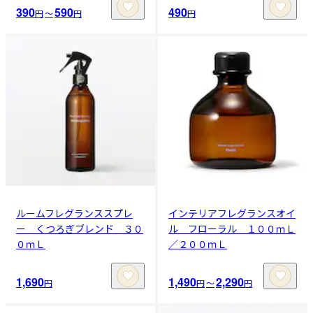
390
590
490
円
〜
円
円
ルームフレグランススプレ
インテリアフレグランスオイ
ー くつろぎブレンド ３０
ル フローラル １００ｍＬ
０ｍＬ
／２００ｍＬ
1,690
1,490
2,290
円
円
〜
円