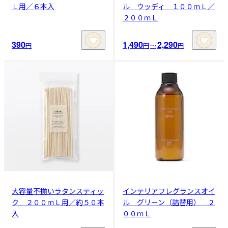
Ｌ用／６本入
ル ウッディ １００ｍＬ／
２００ｍＬ
390
1,490
2,290
円
円
〜
円
大容量不揃いラタンスティッ
インテリアフレグランスオイ
ク ２００ｍＬ用／約５０本
ル グリーン（詰替用） ２
入
００ｍＬ