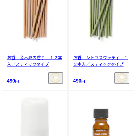
お香 金木犀の香り １２本
お香 シトラスウッディ １
入／スティックタイプ
２本入／スティックタイプ
490
490
円
円