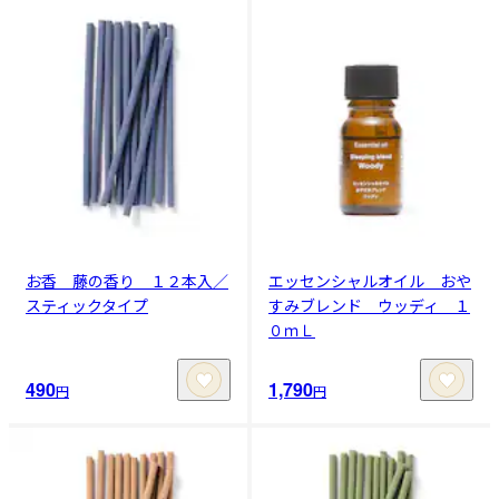
お香 藤の香り １２本入／
エッセンシャルオイル おや
スティックタイプ
すみブレンド ウッディ １
０ｍＬ
490
1,790
円
円