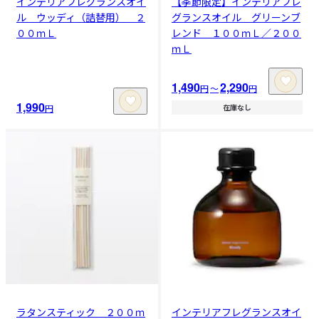
インテリアフレグランスオイ
【季節限定】インテリアフレ
ル ウッディ（詰替用） ２
グランスオイル グリーンブ
００ｍＬ
レンド １００ｍＬ／２００
ｍＬ
1,490
2,290
円
〜
円
1,990
円
在庫なし
ラタンスティック ２００ｍ
インテリアフレグランスオイ