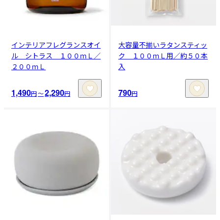
インテリアフレグランスオイ
大容量不揃いラタンスティッ
ル シトラス １００ｍＬ／
ク １００ｍＬ用／約５０本
２００ｍＬ
入
1,490
2,290
790
円
〜
円
円