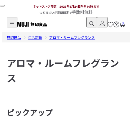
ネットストア限定｜2026年8月24日午前10時まで
手数料無料
つど後払いが期間限定で
0
無
無印良品
印
生活雑貨
アロマ・ルームフレグランス
良
品
アロマ・ルームフレグラン
ネ
ッ
ス
ト
ス
ト
ア
ピックアップ