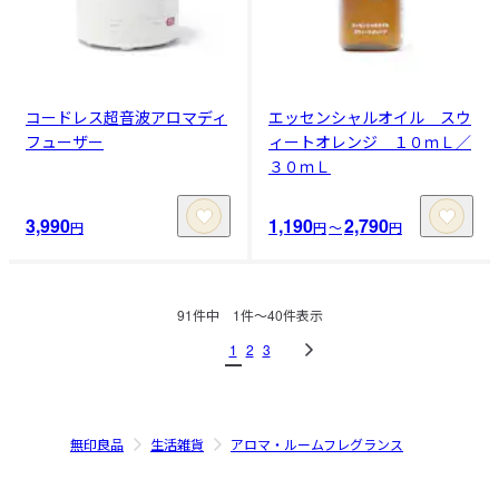
コードレス超音波アロマディ
エッセンシャルオイル スウ
フューザー
ィートオレンジ １０ｍＬ／
３０ｍＬ
3,990
1,190
2,790
円
円
〜
円
91
件中
1
件〜
40
件表示
1
2
3
無印良品
生活雑貨
アロマ・ルームフレグランス