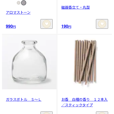
磁器香立て・丸型
アロマストーン
990
190
円
円
ガラスボトル Ｓ～Ｌ
お香 白檀の香り １２本入
／スティックタイプ