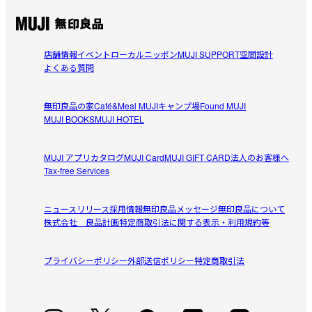
店舗情報
イベント
ローカルニッポン
MUJI SUPPORT
空間設計
よくある質問
無印良品の家
Café&Meal MUJI
キャンプ場
Found MUJI
MUJI BOOKS
MUJI HOTEL
MUJI アプリ
カタログ
MUJI Card
MUJI GIFT CARD
法人のお客様へ
Tax-free Services
ニュースリリース
採用情報
無印良品メッセージ
無印良品について
株式会社 良品計画
特定商取引法に関する表示・利用規約等
プライバシーポリシー
外部送信ポリシー
特定商取引法