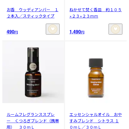
お香 ウッディアンバー １
ねかせて焚く香皿 約１０５
２本入／スティックタイプ
×２３×２３ｍｍ
490
1,490
円
円
ルームフレグランススプレ
エッセンシャルオイル おや
ー くつろぎブレンド（携帯
すみブレンド シトラス １
用） ３０ｍＬ
０ｍＬ／３０ｍＬ