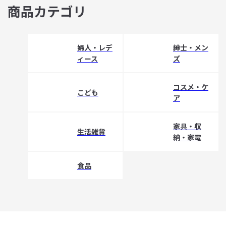
商品カテゴリ
婦人・レデ
紳士・メン
ィース
ズ
コスメ・ケ
こども
ア
家具・収
生活雑貨
納・家電
食品