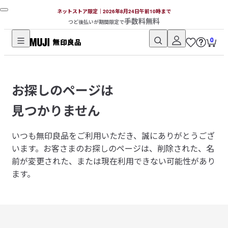
ネットストア限定｜2026年8月24日午前10時まで
手数料無料
つど後払いが期間限定で
0
無
印
良
お探しのページは
品
ネ
見つかりません
ッ
ト
いつも無印良品をご利用いただき、誠にありがとうござ
ス
います。
お客さまのお探しのページは、削除された、名
ト
前が変更された、または現在利用できない可能性があり
ア
ます。