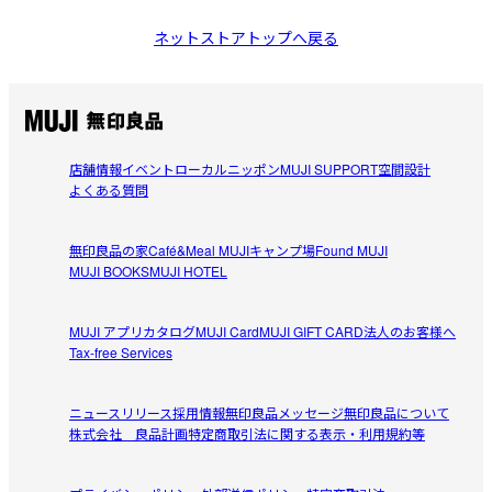
ネットストアトップへ戻る
店舗情報
イベント
ローカルニッポン
MUJI SUPPORT
空間設計
よくある質問
無印良品の家
Café&Meal MUJI
キャンプ場
Found MUJI
MUJI BOOKS
MUJI HOTEL
MUJI アプリ
カタログ
MUJI Card
MUJI GIFT CARD
法人のお客様へ
Tax-free Services
ニュースリリース
採用情報
無印良品メッセージ
無印良品について
株式会社 良品計画
特定商取引法に関する表示・利用規約等