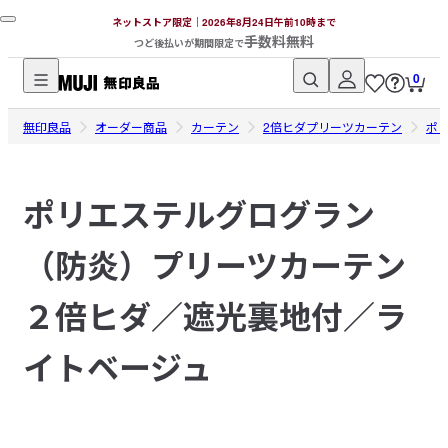
ネットストア限定｜2026年8月24日午前10時まで
手数料無料
つど後払いが期間限定で
0
無
無印良品
印
オーダー商品
カーテン
2倍ヒダプリーツカーテン
ポ
良
品
ポリエステルグログラン
ネ
ッ
（防炎）プリーツカーテン
ト
ス
ト
２倍ヒダ／遮光裏地付／ラ
ア
イトベージュ