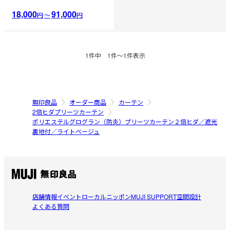
18,000
91,000
円
〜
円
1
件中
1
件〜
1
件表示
無印良品
オーダー商品
カーテン
2倍ヒダプリーツカーテン
ポリエステルグログラン（防炎）プリーツカーテン２倍ヒダ／遮光
裏地付／ライトベージュ
店舗情報
イベント
ローカルニッポン
MUJI SUPPORT
空間設計
よくある質問