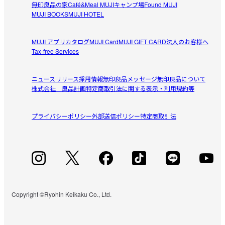
無印良品の家
Café&Meal MUJI
キャンプ場
Found MUJI
MUJI BOOKS
MUJI HOTEL
MUJI アプリ
カタログ
MUJI Card
MUJI GIFT CARD
法人のお客様へ
Tax-free Services
ニュースリリース
採用情報
無印良品メッセージ
無印良品について
株式会社 良品計画
特定商取引法に関する表示・利用規約等
プライバシーポリシー
外部送信ポリシー
特定商取引法
Copyright ©Ryohin Keikaku Co., Ltd.