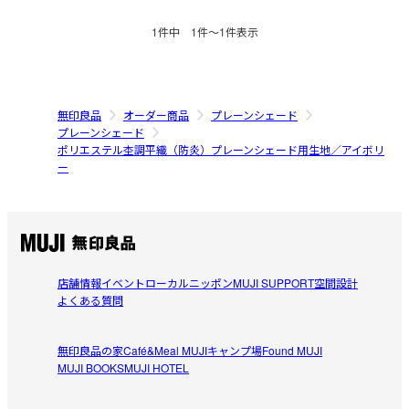
1
件中
1
件〜
1
件表示
無印良品
オーダー商品
プレーンシェード
プレーンシェード
ポリエステル杢調平織（防炎）プレーンシェード用生地／アイボリ
ー
店舗情報
イベント
ローカルニッポン
MUJI SUPPORT
空間設計
よくある質問
無印良品の家
Café&Meal MUJI
キャンプ場
Found MUJI
MUJI BOOKS
MUJI HOTEL