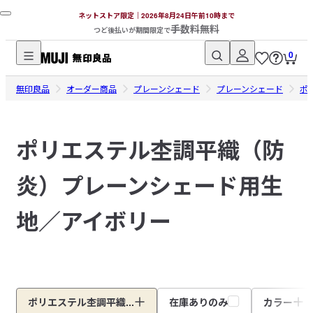
ネットストア限定｜2026年8月24日午前10時まで
手数料無料
つど後払いが期間限定で
0
無
無印良品
印
オーダー商品
プレーンシェード
プレーンシェード
ポ
良
品
ポリエステル杢調平織（防
ネ
ッ
炎）プレーンシェード用生
ト
ス
ト
地／アイボリー
ア
ポリエステル杢調平織...
在庫ありのみ
カラー