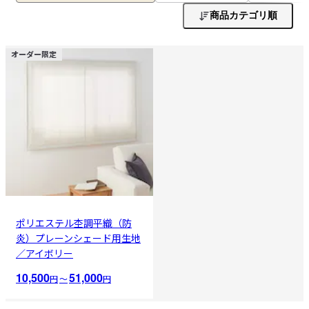
商品カテゴリ順
オーダー限定
ポリエステル杢調平織（防
炎）プレーンシェード用生地
／アイボリー
10,500
51,000
円
〜
円