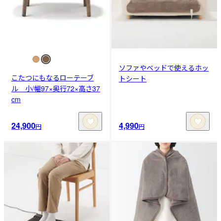
ソファやベッドで使えるホッ
こたつにもなるローテーブ
トシート
ル 小/幅97×奥行72×高さ37
cm
24,900
4,990
円
円