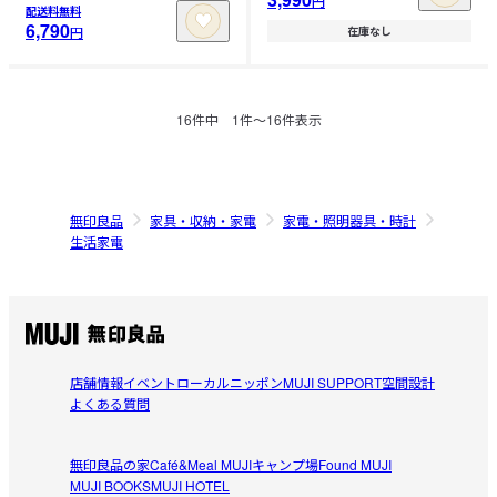
円
配送料無料
6,790
円
在庫なし
16
件中
1
件〜
16
件表示
無印良品
家具・収納・家電
家電・照明器具・時計
生活家電
店舗情報
イベント
ローカルニッポン
MUJI SUPPORT
空間設計
よくある質問
無印良品の家
Café&Meal MUJI
キャンプ場
Found MUJI
MUJI BOOKS
MUJI HOTEL