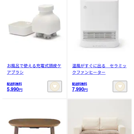
お風呂で使える充電式頭皮ケ
温風がすぐに出る セラミッ
アブラシ
クファンヒーター
配送料無料
配送料無料
5,990
7,990
円
円