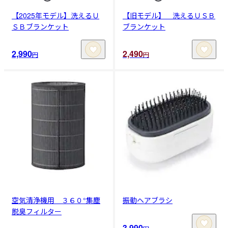
【2025年モデル】洗えるＵ
【旧モデル】 洗えるＵＳＢ
ＳＢブランケット
ブランケット
2,990
2,490
円
円
空気清浄機用 ３６０°集塵
振動ヘアブラシ
脱臭フィルター
3,990