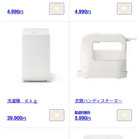
4,990
4,990
円
円
洗濯機 ６ｋｇ
衣類ハンディスチーマー
配送料無料
39,900
5,990
円
円