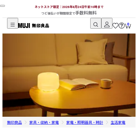
ネットストア限定｜2026年8月24日午前10時まで
手数料無料
つど後払いが期間限定で
0
無
印
良
品
ネ
ッ
ト
ス
ト
ア
無印良品
家具・収納・家電
家電・照明器具・時計
生活家電