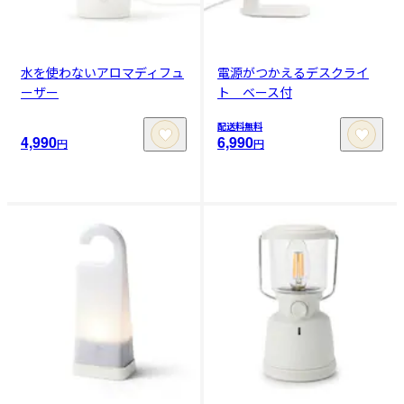
水を使わないアロマディフュ
電源がつかえるデスクライ
ーザー
ト ベース付
配送料無料
4,990
6,990
円
円