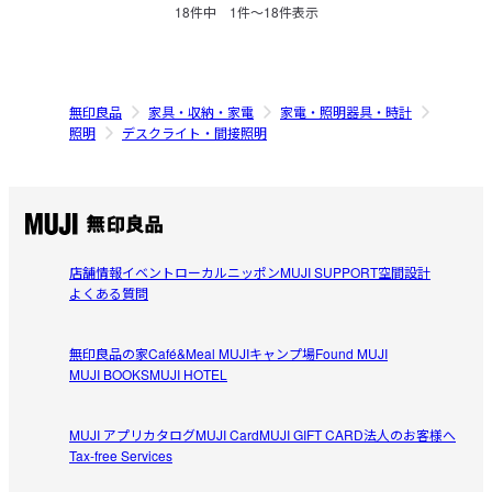
18
件中
1
件〜
18
件表示
無印良品
家具・収納・家電
家電・照明器具・時計
照明
デスクライト・間接照明
店舗情報
イベント
ローカルニッポン
MUJI SUPPORT
空間設計
よくある質問
無印良品の家
Café&Meal MUJI
キャンプ場
Found MUJI
MUJI BOOKS
MUJI HOTEL
MUJI アプリ
カタログ
MUJI Card
MUJI GIFT CARD
法人のお客様へ
Tax-free Services