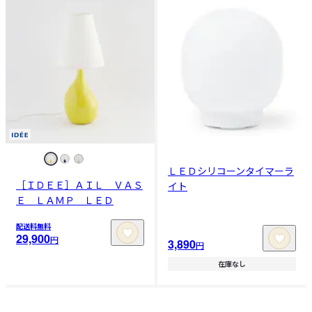
ＬＥＤシリコーンタイマーラ
［ＩＤＥＥ］ＡＩＬ ＶＡＳ
イト
Ｅ ＬＡＭＰ ＬＥＤ
配送料無料
29,900
円
3,890
円
在庫なし