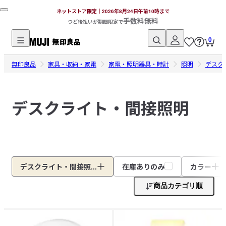
ネットストア限定｜2026年8月24日午前10時まで
手数料無料
つど後払いが期間限定で
0
無
無印良品
印
家具・収納・家電
家電・照明器具・時計
照明
デスク
良
品
デスクライト・間接照明
ネ
ッ
ト
ス
ト
ア
デスクライト・間接照...
在庫ありのみ
カラー
商品カテゴリ順