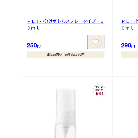
ＰＥＴ小分けボトルスプレータイプ・３
ＰＥＴ
０ｍｌ
０ｍｌ
250
290
円
円
まとめ買い 10点で2,370円