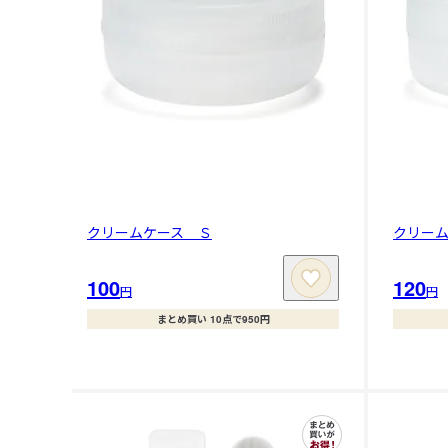
クリームケース Ｓ
クリー
100
120
円
円
まとめ買い 10点で950円