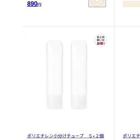
890
円
ポリエチレン小分けチューブ Ｓ×２個
ポリエ