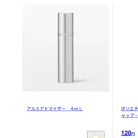
アルミアトマイザー ４ｍＬ
ポリエ
ャップ
120
円