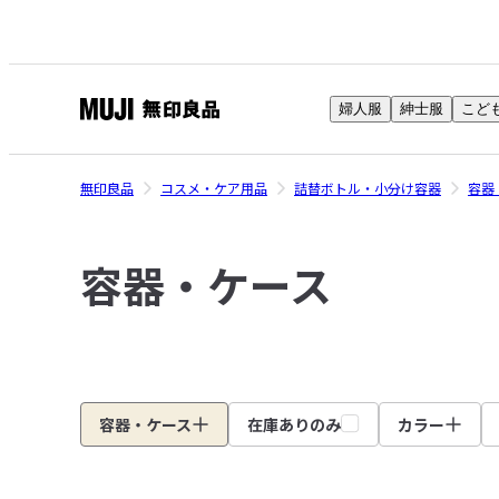
婦人服
紳士服
こど
無
印
良
無印良品
コスメ・ケア用品
詰替ボトル・小分け容器
容器
品
ネ
容器・ケース
ッ
ト
ス
ト
ア
容器・ケース
在庫ありのみ
カラー