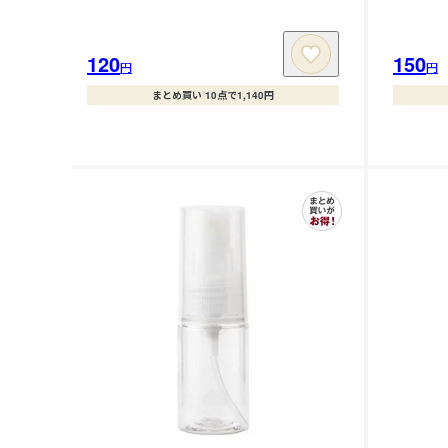
120
150
円
円
まとめ買い 10点で1,140円