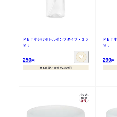
ＰＥＴ小分けボトルポンプタイプ・３０
ＰＥＴ
ｍｌ
ｍｌ
250
290
円
円
まとめ買い 10点で2,370円