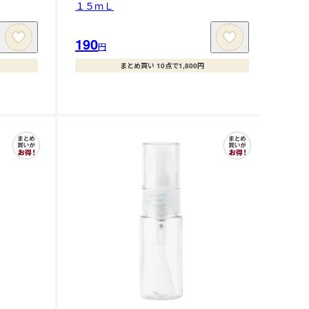
１５ｍＬ
190
円
まとめ買い 10点で1,800円