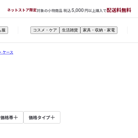
5,000
配送料無料
ネットストア限定
対象の小物商品 税込
円以上購入で
も服
コスメ・ケア
生活雑貨
家具・収納・家電
・ケース
価格帯
価格タイプ