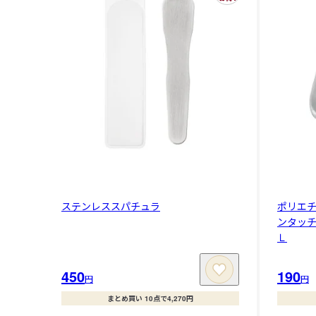
ステンレススパチュラ
ポリエ
ンタッ
Ｌ
450
190
円
円
まとめ買い 10点で4,270円