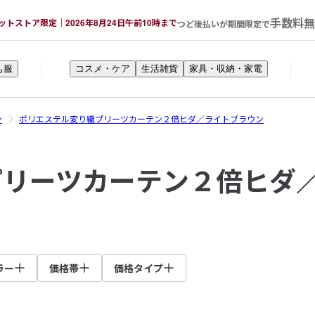
手数料無
ットストア限定｜2026年8月24日午前10時まで
つど後払いが期間限定で
も服
コスメ・ケア
生活雑貨
家具・収納・家電
ン
ポリエステル変り織プリーツカーテン２倍ヒダ／ライトブラウン
プリーツカーテン２倍ヒダ
ラー
価格帯
価格タイプ