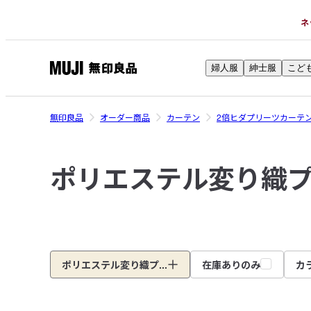
ネ
婦人服
紳士服
こど
無
印
良
無印良品
オーダー商品
カーテン
2倍ヒダプリーツカーテ
品
ネ
ポリエステル変り織
ッ
ト
ス
ト
ア
ポリエステル変り織プ...
在庫ありのみ
カ