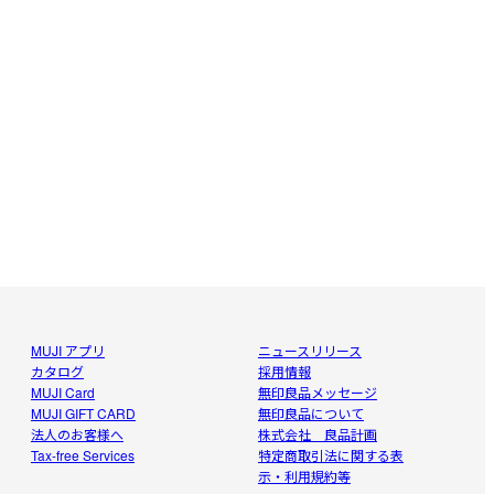
。
MUJI アプリ
ニュースリリース
カタログ
採用情報
MUJI Card
無印良品メッセージ
MUJI GIFT CARD
無印良品について
法人のお客様へ
株式会社 良品計画
Tax-free Services
特定商取引法に関する表
示・利用規約等