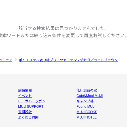
該当する検索結果は見つかりませんでした。
検索ワードまたは絞り込み条件を変更して
再度お試しください
カーテン
ポリエステル変り織プリーツカーテン２倍ヒダ／ライトブラウン
店舗情報
無印良品の家
イベント
Café&Meal MUJI
ローカルニッポン
キャンプ場
MUJI SUPPORT
Found MUJI
空間設計
MUJI BOOKS
よくある質問
MUJI HOTEL