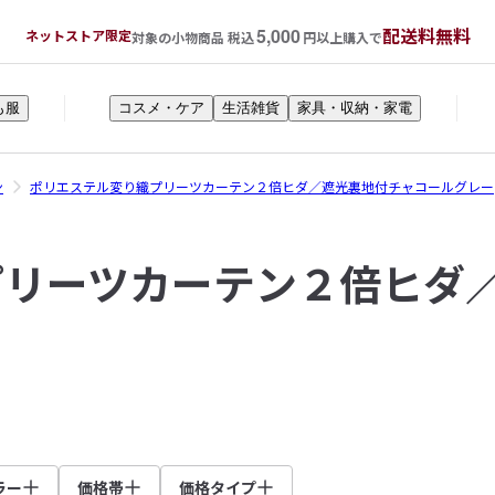
5,000
配送料無料
ネットストア限定
対象の小物商品 税込
円以上購入で
も服
コスメ・ケア
生活雑貨
家具・収納・家電
ン
ポリエステル変り織プリーツカーテン２倍ヒダ／遮光裏地付チャコールグレー
プリーツカーテン２倍ヒダ
ラー
価格帯
価格タイプ