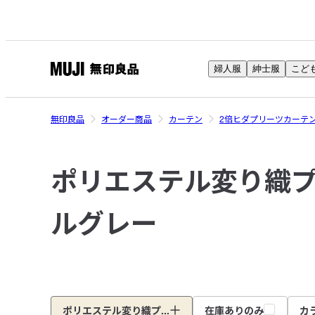
婦人服
紳士服
こど
無
印
良
無印良品
オーダー商品
カーテン
2倍ヒダプリーツカーテ
品
ネ
ポリエステル変り織
ッ
ト
ス
ルグレー
ト
ア
ポリエステル変り織プ...
在庫ありのみ
カ