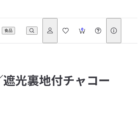
0
食品
／遮光裏地付チャコー