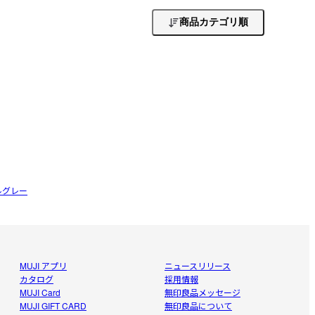
商品カテゴリ順
。
ルグレー
MUJI アプリ
ニュースリリース
カタログ
採用情報
MUJI Card
無印良品メッセージ
MUJI GIFT CARD
無印良品について