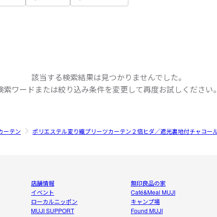
該当する検索結果は見つかりませんでした。
検索ワードまたは絞り込み条件を変更して
再度お試しください
カーテン
ポリエステル変り織プリーツカーテン２倍ヒダ／遮光裏地付チャコー
店舗情報
無印良品の家
イベント
Café&Meal MUJI
ローカルニッポン
キャンプ場
MUJI SUPPORT
Found MUJI