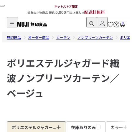
ネットストア限定
5,000
配送料無料
対象の小物商品 税込
円以上購入で
0
無
無印良品
印
オーダー商品
カーテン
ノンプリーツカーテン
ポリエ
良
品
ポリエステルジャガード織
ネ
ッ
波ノンプリーツカーテン／
ト
ス
ト
ベージュ
ア
ポリエステルジャガー...
在庫ありのみ
カラー