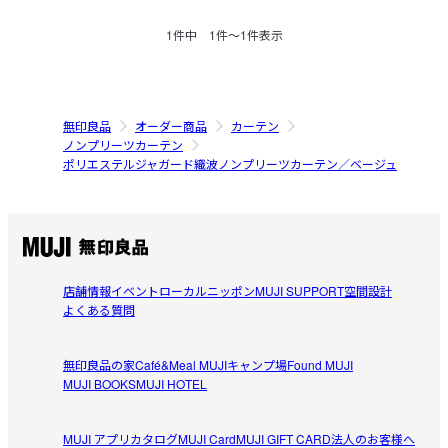
1
件中
1
件〜
1
件表示
無印良品
オーダー商品
カーテン
ノンプリーツカーテン
ポリエステルジャガード織波ノンプリーツカーテン／ベージュ
店舗情報
イベント
ローカルニッポン
MUJI SUPPORT
空間設計
よくある質問
無印良品の家
Café&Meal MUJI
キャンプ場
Found MUJI
MUJI BOOKS
MUJI HOTEL
MUJI アプリ
カタログ
MUJI Card
MUJI GIFT CARD
法人のお客様へ