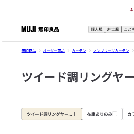
ネ
婦人服
紳士服
こど
無
印
良
無印良品
オーダー商品
カーテン
ノンプリーツカーテン
品
ネ
ツイード調リングヤ
ッ
ト
ス
ト
ア
ツイード調リングヤー...
在庫ありのみ
カ