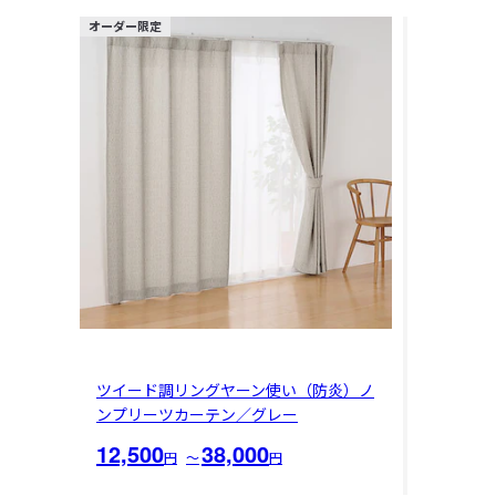
オーダー限定
ツイード調リングヤーン使い（防炎）ノ
ンプリーツカーテン／グレー
12,500
38,000
円
〜
円