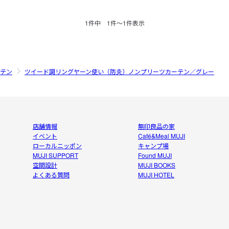
1
件中
1
件〜
1
件表示
テン
ツイード調リングヤーン使い（防炎）ノンプリーツカーテン／グレー
店舗情報
無印良品の家
イベント
Café&Meal MUJI
ローカルニッポン
キャンプ場
MUJI SUPPORT
Found MUJI
空間設計
MUJI BOOKS
よくある質問
MUJI HOTEL