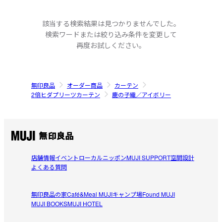
該当する検索結果は見つかりませんでした。
検索ワードまたは絞り込み条件を変更して
再度お試しください。
無印良品
オーダー商品
カーテン
2倍ヒダプリーツカーテン
鹿の子織／アイボリー
店舗情報
イベント
ローカルニッポン
MUJI SUPPORT
空間設計
よくある質問
無印良品の家
Café&Meal MUJI
キャンプ場
Found MUJI
MUJI BOOKS
MUJI HOTEL