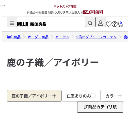
ネットストア限定
5,000
配送料無料
対象の小物商品 税込
円以上購入で
0
無
無印良品
印
オーダー商品
カーテン
2倍ヒダプリーツカーテン
鹿
良
品
鹿の子織／アイボリー
ネ
ッ
ト
ス
ト
ア
鹿の子織／アイボリー
在庫ありのみ
カラー
商品カテゴリ順