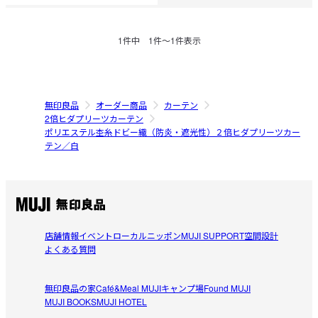
1
件中
1
件〜
1
件表示
無印良品
オーダー商品
カーテン
2倍ヒダプリーツカーテン
ポリエステル杢糸ドビー織（防炎・遮光性）２倍ヒダプリーツカー
テン／白
店舗情報
イベント
ローカルニッポン
MUJI SUPPORT
空間設計
よくある質問
無印良品の家
Café&Meal MUJI
キャンプ場
Found MUJI
MUJI BOOKS
MUJI HOTEL