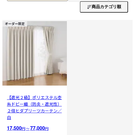
商品カテゴリ順
オーダー限定
【遮光２級】ポリエステル杢
糸ドビー織（防炎・遮光性）
２倍ヒダプリーツカーテン／
白
17,500
77,000
円
〜
円