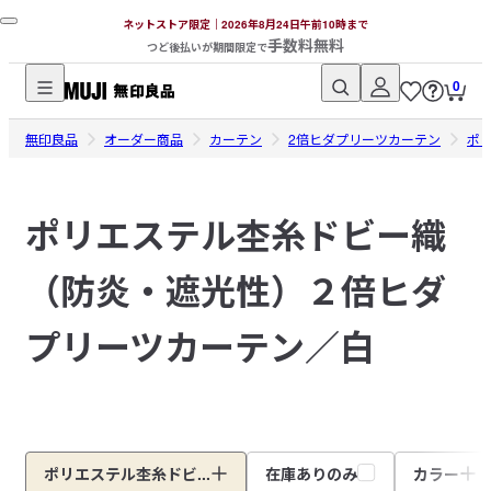
ネットストア限定｜2026年8月24日午前10時まで
手数料無料
つど後払いが期間限定で
0
無
無印良品
印
オーダー商品
カーテン
2倍ヒダプリーツカーテン
ポ
良
品
ポリエステル杢糸ドビー織
ネ
ッ
（防炎・遮光性）２倍ヒダ
ト
ス
ト
プリーツカーテン／白
ア
ポリエステル杢糸ドビ...
在庫ありのみ
カラー