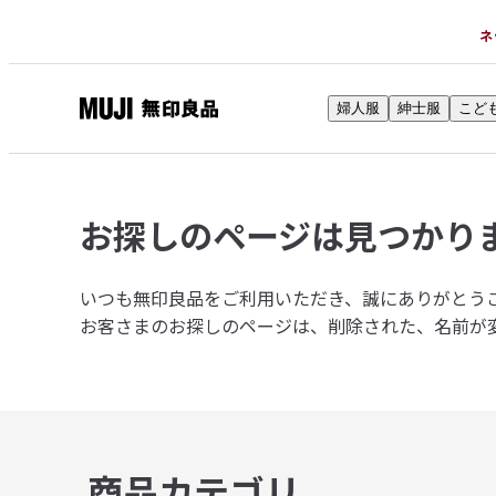
ネ
婦人服
紳士服
こど
無
印
良
品
お探しのページは
見つかり
ネ
ッ
ト
いつも無印良品をご利用いただき、誠にありがとう
ス
お客さまのお探しのページは、削除された、名前が
ト
ア
商品カテゴリ