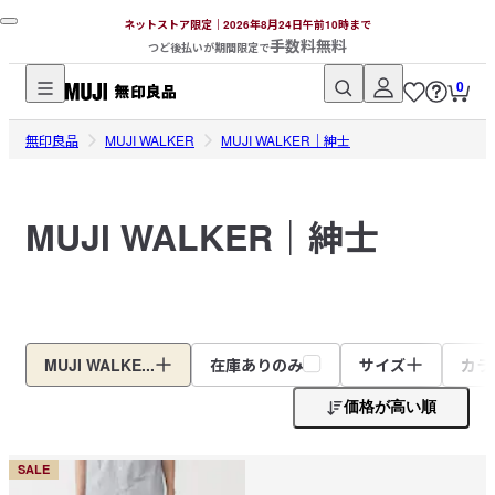
ネットストア限定｜2026年8月24日午前10時まで
手数料無料
つど後払いが期間限定で
0
無
無印良品
印
MUJI WALKER
MUJI WALKER｜紳士
良
品
MUJI WALKER｜紳士
ネ
ッ
ト
ス
ト
ア
MUJI WALKE...
在庫ありのみ
サイズ
カラ
価格が高い順
SALE