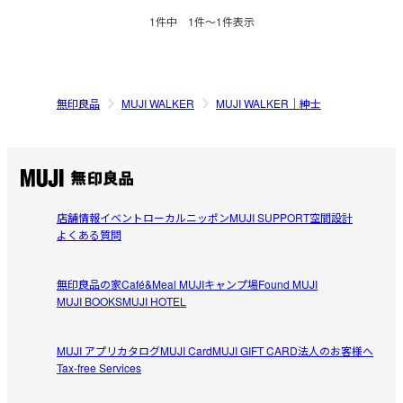
1
件中
1
件〜
1
件表示
無印良品
MUJI WALKER
MUJI WALKER｜紳士
店舗情報
イベント
ローカルニッポン
MUJI SUPPORT
空間設計
よくある質問
無印良品の家
Café&Meal MUJI
キャンプ場
Found MUJI
MUJI BOOKS
MUJI HOTEL
MUJI アプリ
カタログ
MUJI Card
MUJI GIFT CARD
法人のお客様へ
Tax-free Services