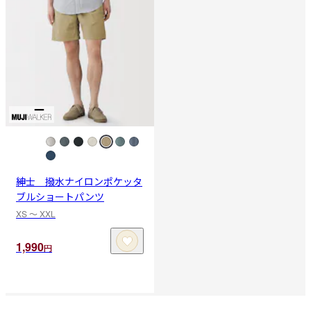
紳士 撥水ナイロンポケッタ
ブルショートパンツ
XS 〜 XXL
1,990
円