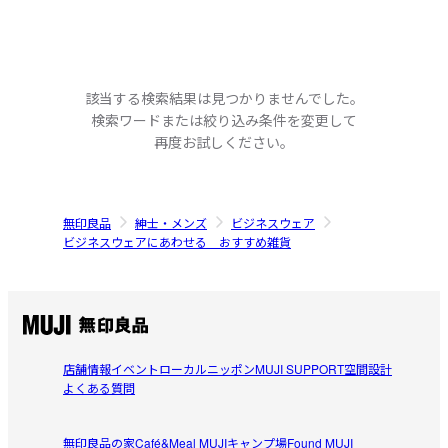
該当する検索結果は見つかりませんでした。
検索ワードまたは絞り込み条件を変更して
再度お試しください。
無印良品
紳士・メンズ
ビジネスウェア
ビジネスウェアにあわせる おすすめ雑貨
店舗情報
イベント
ローカルニッポン
MUJI SUPPORT
空間設計
よくある質問
無印良品の家
Café&Meal MUJI
キャンプ場
Found MUJI