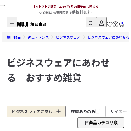
ネットストア限定｜2026年8月24日午前10時まで
手数料無料
つど後払いが期間限定で
0
無
無印良品
印
紳士・メンズ
ビジネスウェア
ビジネスウェアにあわせる
良
品
ビジネスウェアにあわせ
ネ
ッ
る おすすめ雑貨
ト
ス
ト
ア
ビジネスウェアにあわ...
在庫ありのみ
サイズ
商品カテゴリ順