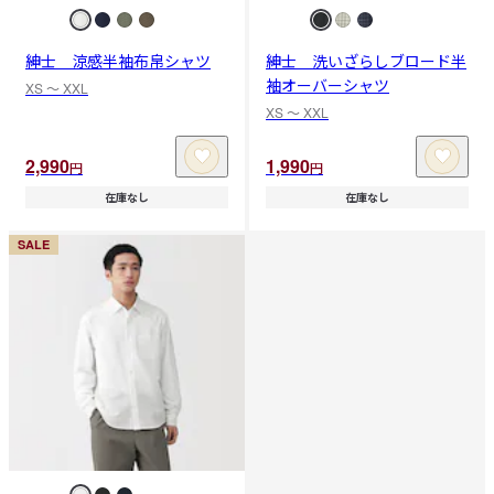
紳士 涼感半袖布帛シャツ
紳士 洗いざらしブロード半
袖オーバーシャツ
XS 〜 XXL
XS 〜 XXL
2,990
1,990
円
円
在庫なし
在庫なし
SALE