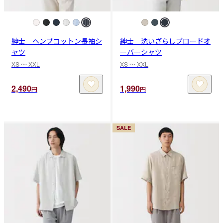
紳士 ヘンプコットン長袖シ
紳士 洗いざらしブロードオ
ャツ
ーバーシャツ
XS 〜 XXL
XS 〜 XXL
2,490
1,990
円
円
SALE