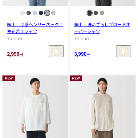
紳士 涼感ヘンリーネック半
紳士 洗いざらしブロードオ
袖布帛Ｔシャツ
ーバーシャツ
XS 〜 XXL
XS 〜 XXL
2,990
3,990
円
円
NEW
NEW