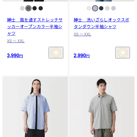
紳士 風を通すストレッチサ
紳士 洗いざらしオックスボ
ッカーオープンカラー半袖シ
タンダウン半袖シャツ
ャツ
XS 〜 XXL
XS 〜 XXL
3,990
2,990
円
円