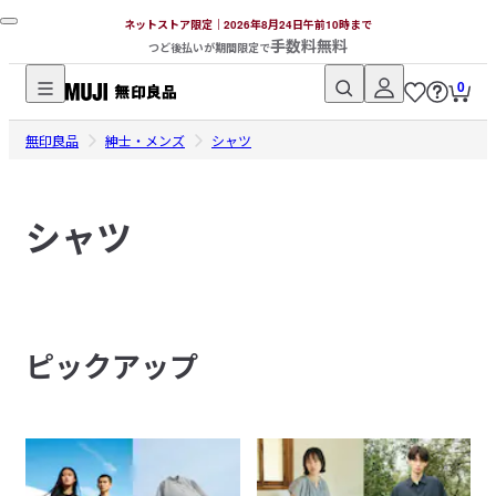
ネットストア限定｜2026年8月24日午前10時まで
手数料無料
つど後払いが期間限定で
0
無
無印良品
印
紳士・メンズ
シャツ
良
品
シャツ
ネ
ッ
ト
ス
ト
ピックアップ
ア