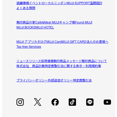
店舗情報
イベント
ローカルニッポン
MUJI SUPPORT
空間設計
よくある質問
無印良品の家
Café&Meal MUJI
キャンプ場
Found MUJI
MUJI BOOKS
MUJI HOTEL
MUJI アプリ
カタログ
MUJI Card
MUJI GIFT CARD
法人のお客様へ
Tax-free Services
ニュースリリース
採用情報
無印良品メッセージ
無印良品について
株式会社 良品計画
特定商取引法に関する表示・利用規約等
プライバシーポリシー
外部送信ポリシー
特定商取引法