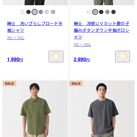
紳士 洗いざらしブロード半
紳士 涼感ＵＶカット鹿の子
袖シャツ
編みボタンダウン半袖ポロシ
ャツ
XS 〜 XXL
XS 〜 XXL
1,990
2,990
円
円
SALE
SALE