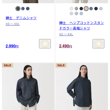
紳士 デニムシャツ
紳士 ヘンプコットンスタン
XS 〜 XXL
ドカラー長袖シャツ
XS 〜 XXL
2,990
2,490
円
円
SALE
SALE