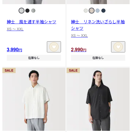
紳士 風を通す半袖シャツ
紳士 リネン洗いざらし半袖
シャツ
XS 〜 XXL
XS 〜 XXL
3,990
2,990
円
円
在庫なし
在庫なし
SALE
SALE