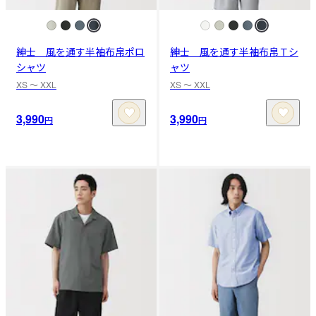
紳士 風を通す半袖布帛ポロ
紳士 風を通す半袖布帛Ｔシ
シャツ
ャツ
XS 〜 XXL
XS 〜 XXL
3,990
3,990
円
円