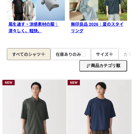
風を通す・涼感素材の服｜
無印良品 2026｜夏のスタイ
清々しく、軽快。
リング
すべてのシャツ
在庫ありのみ
サイズ
カラ
商品カテゴリ順
NEW
NEW