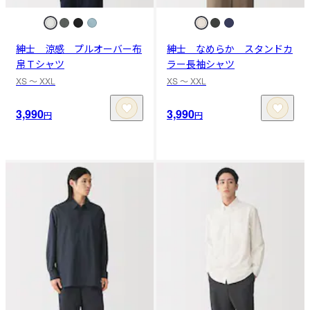
紳士 涼感 プルオーバー布
紳士 なめらか スタンドカ
帛Ｔシャツ
ラー長袖シャツ
XS 〜 XXL
XS 〜 XXL
3,990
3,990
円
円