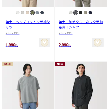
紳士 ヘンプコットン半袖シ
紳士 涼感クルーネック半袖
ャツ
布帛Ｔシャツ
XS 〜 XXL
XS 〜 XXL
1,990
2,990
円
円
SALE
NEW