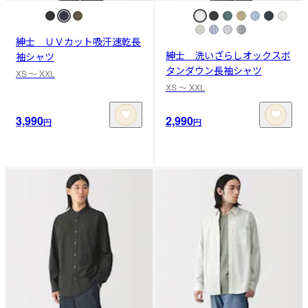
紳士 ＵＶカット吸汗速乾長
紳士 洗いざらしオックスボ
袖シャツ
タンダウン長袖シャツ
XS 〜 XXL
XS 〜 XXL
3,990
2,990
円
円