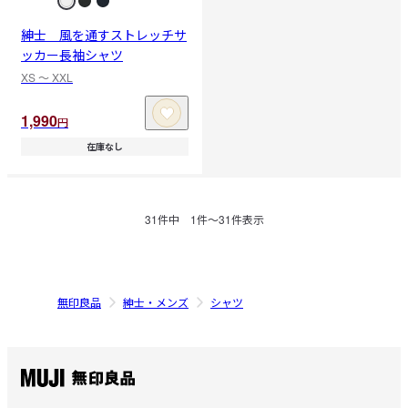
紳士 風を通すストレッチサ
ッカー長袖シャツ
XS 〜 XXL
1,990
円
在庫なし
31
件中
1
件〜
31
件表示
無印良品
紳士・メンズ
シャツ