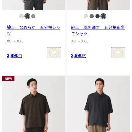
紳士 なめらか 五分袖シャ
紳士 風を通す 五分袖布帛
ツ
Ｔシャツ
XS 〜 XXL
XS 〜 XXL
3,990
3,990
円
円
NEW