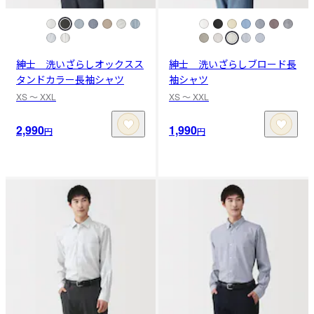
紳士 洗いざらしオックスス
紳士 洗いざらしブロード長
タンドカラー長袖シャツ
袖シャツ
XS 〜 XXL
XS 〜 XXL
2,990
1,990
円
円