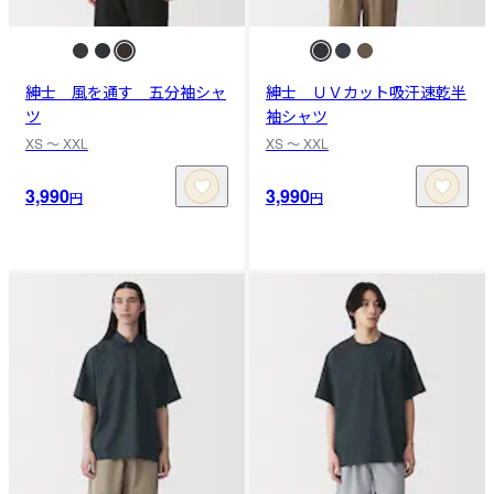
紳士 風を通す 五分袖シャ
紳士 ＵＶカット吸汗速乾半
ツ
袖シャツ
XS 〜 XXL
XS 〜 XXL
3,990
3,990
円
円