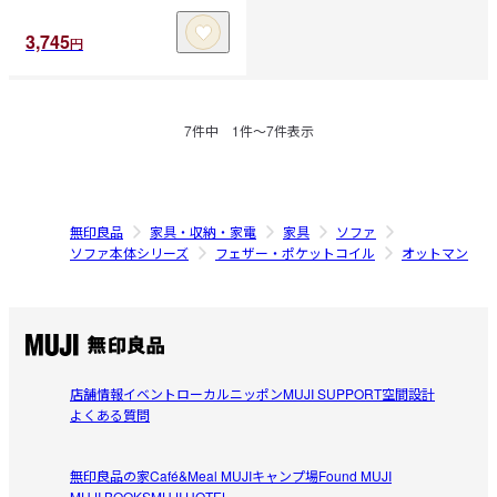
3,745
円
7
件中
1
件〜
7
件表示
無印良品
家具・収納・家電
家具
ソファ
ソファ本体シリーズ
フェザー・ポケットコイル
オットマン
店舗情報
イベント
ローカルニッポン
MUJI SUPPORT
空間設計
よくある質問
無印良品の家
Café&Meal MUJI
キャンプ場
Found MUJI
MUJI BOOKS
MUJI HOTEL