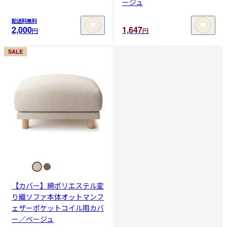
ージュ
配送料無料
2,000
1,647
円
円
SALE
【カバー】綿ポリエステル変
り織ソファ本体オットマンフ
ェザーポケットコイル用カバ
ー／ベージュ