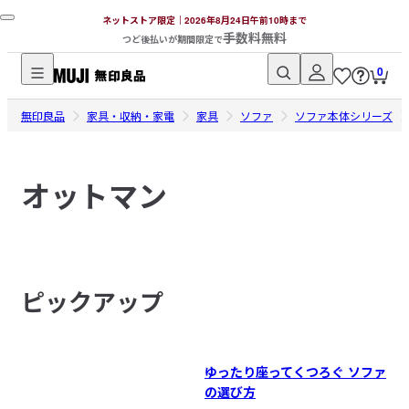
ネットストア限定｜2026年8月24日午前10時まで
手数料無料
つど後払いが期間限定で
0
無
無印良品
印
家具・収納・家電
家具
ソファ
ソファ本体シリーズ
良
品
オットマン
ネ
ッ
ト
ス
ト
ピックアップ
ア
ゆったり座ってくつろぐ ソファ
の選び方