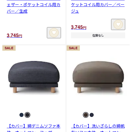
ェザー・ポケットコイル用カ
ケットコイル用カバー／ベー
バー／生成
ジュ
3,745
円
3,745
円
在庫なし
SALE
SALE
【カバー】綿デニムソファ本
【カバー】洗いざらしの綿帆