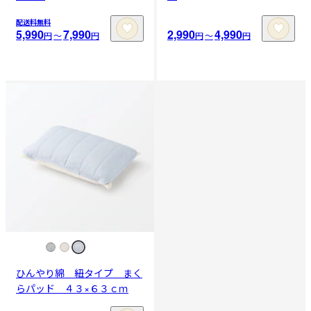
配送料無料
5,990
7,990
2,990
4,990
円
〜
円
円
〜
円
ひんやり綿 紐タイプ まく
らパッド ４３×６３ｃｍ