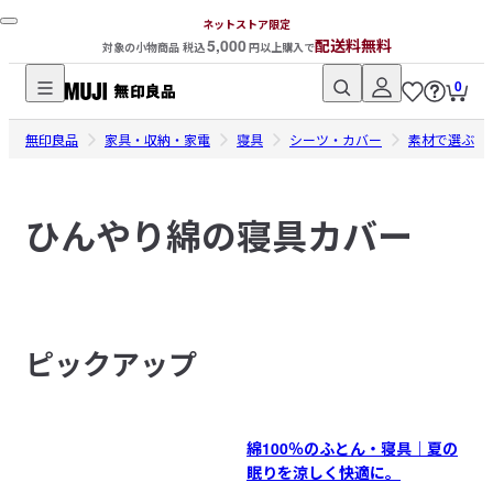
ネットストア限定
5,000
配送料無料
対象の小物商品 税込
円以上購入で
0
無
無印良品
印
家具・収納・家電
寝具
シーツ・カバー
素材で選ぶ
良
品
ひんやり綿の寝具カバー
ネ
ッ
ト
ス
ト
ピックアップ
ア
綿100％のふとん・寝具｜夏の
眠りを涼しく快適に。