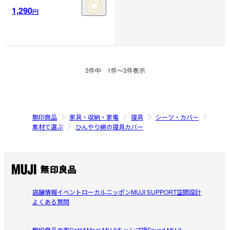
1,290
円
3
件中
1
件〜
3
件表示
無印良品
家具・収納・家電
寝具
シーツ・カバー
素材で選ぶ
ひんやり綿の寝具カバー
店舗情報
イベント
ローカルニッポン
MUJI SUPPORT
空間設計
よくある質問
無印良品の家
Café&Meal MUJI
キャンプ場
Found MUJI