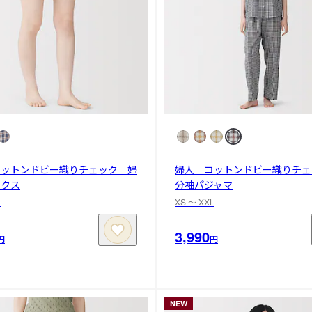
コットンドビー織りチェック 婦
婦人 コットンドビー織りチェ
ンクス
分袖パジャマ
L
XS 〜 XXL
3,990
円
円
NEW