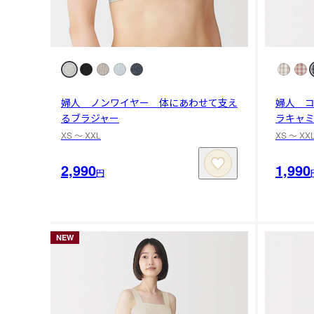
婦人 ノンワイヤー 体にあわせて支え
婦人 
るブラジャー
ラキャ
XS 〜 XXL
XS 〜 XX
2,990
1,990
円
NEW