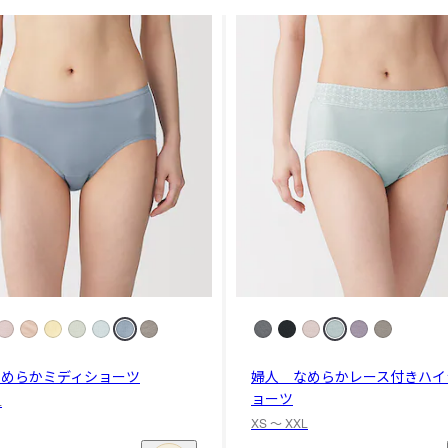
なめらかミディショーツ
婦人 なめらかレース付きハイ
ョーツ
L
XS 〜 XXL