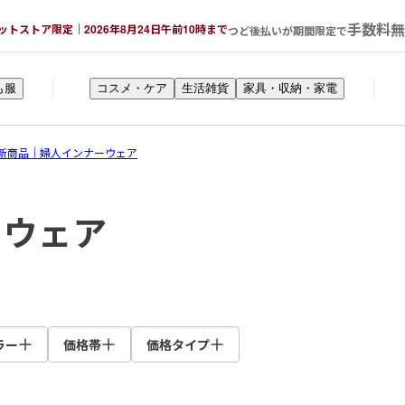
手数料無
ットストア限定｜2026年8月24日午前10時まで
つど後払いが期間限定で
も服
コスメ・ケア
生活雑貨
家具・収納・家電
新商品｜婦人インナーウェア
ーウェア
ラー
価格帯
価格タイプ