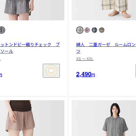
コットンドビー織りチェック ブ
婦人 二重ガーゼ ルームロン
ミソール
ツ
L
XS 〜 XXL
2,490
円
円