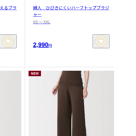
えるブラ
婦人 ひびきにくいハーフトップブラジ
ャー
XS 〜 XXL
2,990
円
NEW