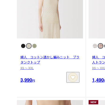
婦人 コットン透かし編みニット ブラ
婦人 
タンクトップ
人トラ
XS 〜 XXL
XS 〜 XX
3,990
1,490
円
NEW