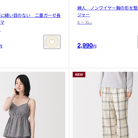
婦人 ノンワイヤー胸の形を整
ジャー
脇に縫い目のない 二重ガーゼ長
ャマ
S 〜 XL+
L
2,990
円
円
NEW