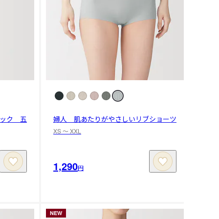
ック 五
婦人 肌あたりがやさしいリブショーツ
XS 〜 XXL
1,290
円
NEW