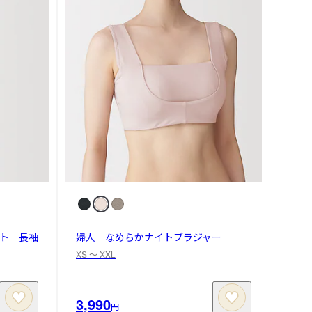
ト 長袖
婦人 なめらかナイトブラジャー
XS 〜 XXL
3,990
円