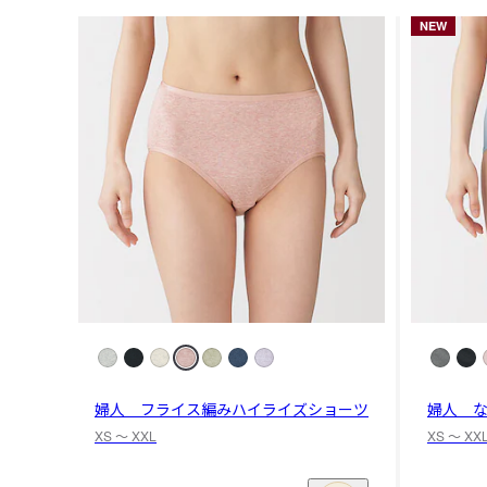
NEW
婦人 フライス編みハイライズショーツ
婦人 
XS 〜 XXL
XS 〜 XX