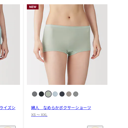
NEW
ライズシ
婦人 なめらかボクサーショーツ
XS 〜 XXL