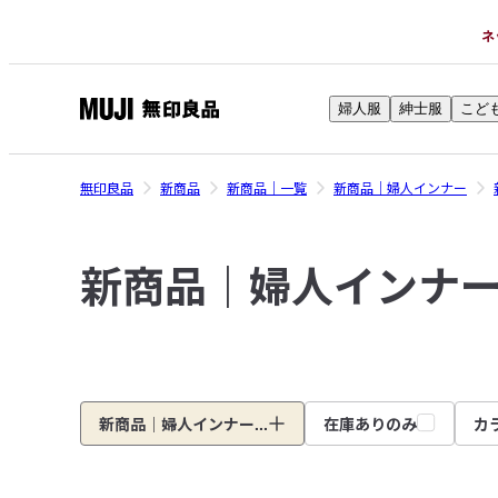
ネ
婦人服
紳士服
こど
無
印
良
無印良品
新商品
新商品｜一覧
新商品｜婦人インナー
品
ネ
新商品｜婦人インナ
ッ
ト
ス
ト
ア
新商品｜婦人インナー...
在庫ありのみ
カ