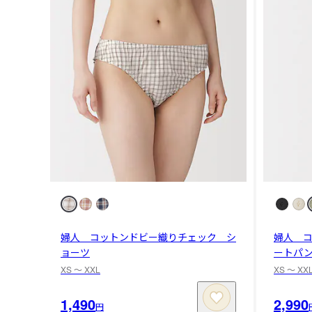
婦人 コットンドビー織りチェック シ
婦人 
ョーツ
ートパ
XS 〜 XXL
XS 〜 XX
1,490
2,990
円