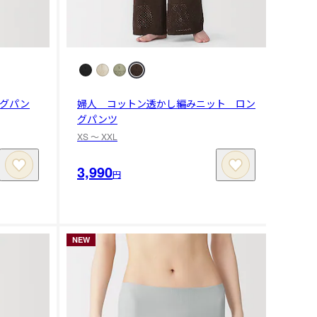
グパン
婦人 コットン透かし編みニット ロン
グパンツ
XS 〜 XXL
3,990
円
NEW