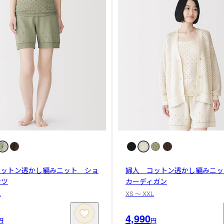
コットン透かし編みニット ショ
婦人 コットン透かし編みニッ
ンツ
カーディガン
L
XS 〜 XXL
4,990
円
円