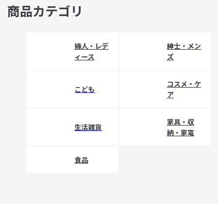
商品カテゴリ
婦人・レデ
紳士・メン
ィース
ズ
コスメ・ケ
こども
ア
家具・収
生活雑貨
納・家電
食品