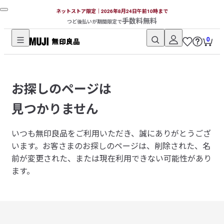
ネットストア限定｜2026年8月24日午前10時まで
手数料無料
つど後払いが期間限定で
0
無
印
良
お探しのページは
品
ネ
見つかりません
ッ
ト
いつも無印良品をご利用いただき、誠にありがとうござ
ス
います。
お客さまのお探しのページは、削除された、名
ト
前が変更された、または現在利用できない可能性があり
ア
ます。