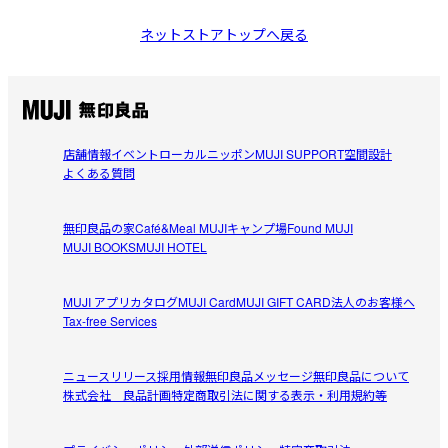
ネットストアトップへ戻る
店舗情報
イベント
ローカルニッポン
MUJI SUPPORT
空間設計
よくある質問
無印良品の家
Café&Meal MUJI
キャンプ場
Found MUJI
MUJI BOOKS
MUJI HOTEL
MUJI アプリ
カタログ
MUJI Card
MUJI GIFT CARD
法人のお客様へ
Tax-free Services
ニュースリリース
採用情報
無印良品メッセージ
無印良品について
株式会社 良品計画
特定商取引法に関する表示・利用規約等