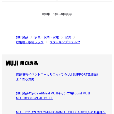
8
件中
1
件〜
8
件表示
無印良品
家具・収納・家電
家具
収納棚・収納ラック
スタッキングシェルフ
店舗情報
イベント
ローカルニッポン
MUJI SUPPORT
空間設計
よくある質問
無印良品の家
Café&Meal MUJI
キャンプ場
Found MUJI
MUJI BOOKS
MUJI HOTEL
MUJI アプリ
カタログ
MUJI Card
MUJI GIFT CARD
法人のお客様へ