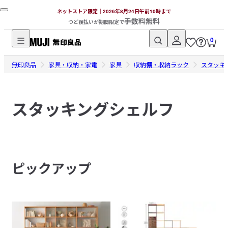
ネットストア限定｜2026年8月24日午前10時まで
手数料無料
つど後払いが期間限定で
0
無
無印良品
印
家具・収納・家電
家具
収納棚・収納ラック
スタッキ
良
品
スタッキングシェルフ
ネ
ッ
ト
ス
ト
ピックアップ
ア