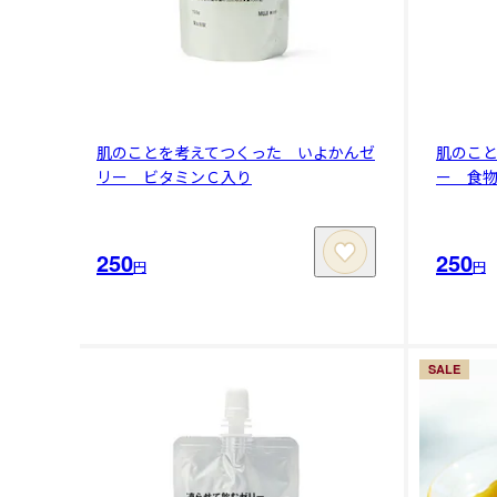
肌のことを考えてつくった いよかんゼ
肌のこ
リー ビタミンＣ入り
ー 食
250
250
円
円
SALE