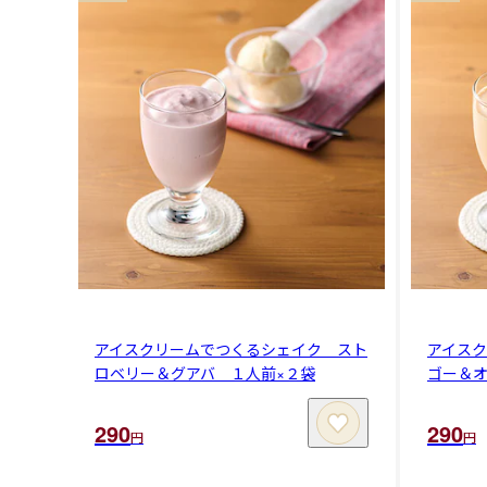
アイスクリームでつくるシェイク スト
アイス
ロベリー＆グアバ １人前×２袋
ゴー＆オ
290
290
円
円