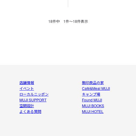
18
件中
1
件〜
18
件表示
店舗情報
無印良品の家
イベント
Café&Meal MUJI
ローカルニッポン
キャンプ場
MUJI SUPPORT
Found MUJI
空間設計
MUJI BOOKS
よくある質問
MUJI HOTEL