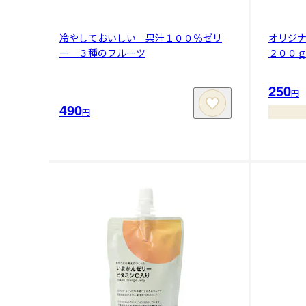
冷やしておいしい 果汁１００％ゼリ
オリジ
ー ３種のフルーツ
２００
250
円
490
円