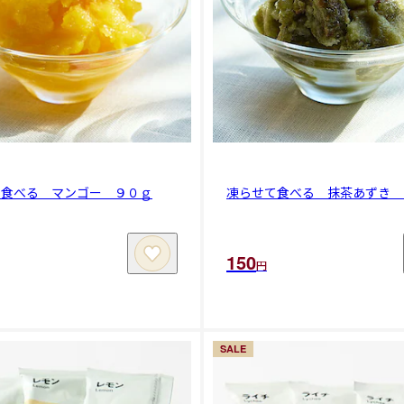
て食べる マンゴー ９０ｇ
凍らせて食べる 抹茶あずき 
150
円
SALE