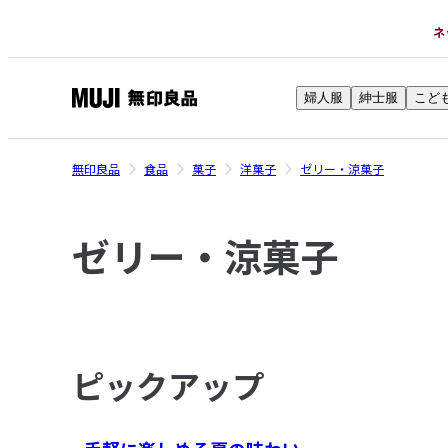
ネ
婦人服
紳士服
こど
無
印
良
無印良品
食品
菓子
洋菓子
ゼリー・涼菓子
品
ネ
ゼリー・涼菓子
ッ
ト
ス
ト
ア
ピックアップ