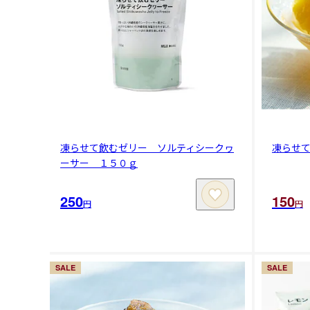
凍らせて飲むゼリー ソルティシークヮ
凍らせ
ーサー １５０ｇ
250
150
円
円
SALE
SALE