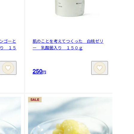
ンゴーと
肌のことを考えてつくった 白桃ゼリ
り １５
ー 乳酸菌入り １５０ｇ
250
円
SALE