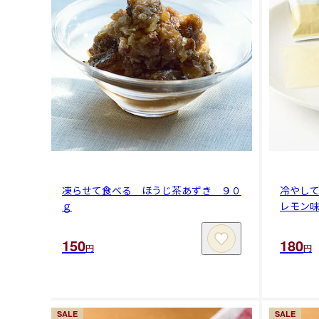
凍らせて食べる ほうじ茶あずき ９０
冷やし
ｇ
レモン
150
180
円
円
SALE
SALE