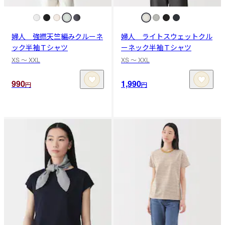
婦人 強撚天竺編みクルーネ
婦人 ライトスウェットクル
ック半袖Ｔシャツ
ーネック半袖Ｔシャツ
XS 〜 XXL
XS 〜 XXL
990
1,990
円
円