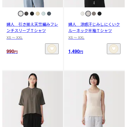
婦人 引き揃え天竺編みフレ
婦人 涼感汗じみしにくいク
ンチスリーブＴシャツ
ルーネック半袖Ｔシャツ
XS 〜 XXL
XS 〜 XXL
990
1,490
円
円