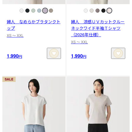
婦人 なめらかブラタンクト
婦人 涼感ＵＶカットクルー
ップ
ネックワイド半袖Ｔシャツ
（2026年仕様）
XS 〜 XXL
XS 〜 XXL
1,990
1,990
円
円
SALE