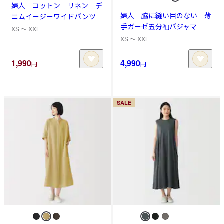
婦人 コットン リネン デ
婦人 脇に縫い目のない 薄
ニムイージーワイドパンツ
手ガーゼ五分袖パジャマ
XS 〜 XXL
XS 〜 XXL
1,990
4,990
円
円
SALE