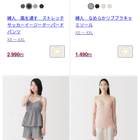
婦人 風を通す ストレッチ
婦人 なめらかリブブラキャ
サッカーイージーテーパード
ミソール
パンツ
XS 〜 XXL
XS 〜 XXL
2,990
1,490
円
円