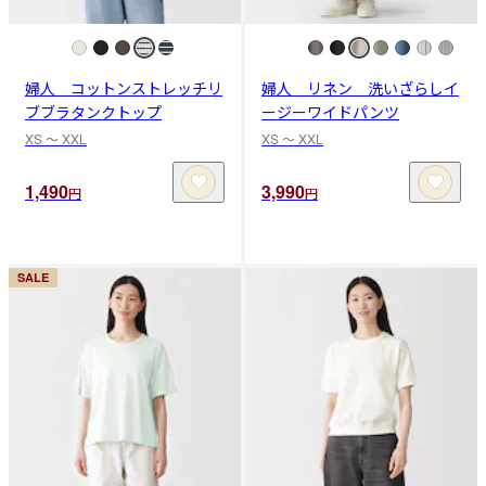
婦人 コットンストレッチリ
婦人 リネン 洗いざらしイ
ブブラタンクトップ
ージーワイドパンツ
XS 〜 XXL
XS 〜 XXL
1,490
3,990
円
円
SALE