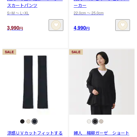
スカートパンツ
ーカー
S~M 〜 L~XL
22.0cm 〜 25.0cm
3,990
4,990
円
円
SALE
SALE
涼感ＵＶカットフィットする
婦人 楊柳ガーゼ ショート