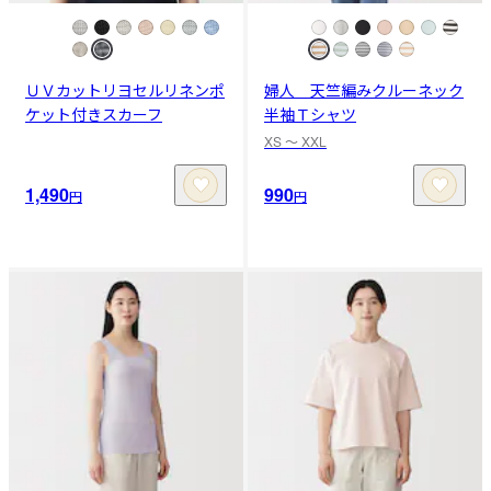
ＵＶカットリヨセルリネンポ
婦人 天竺編みクルーネック
ケット付きスカーフ
半袖Ｔシャツ
XS 〜 XXL
1,490
990
円
円