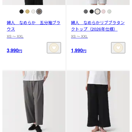
婦人 なめらか 五分袖ブラ
婦人 なめらかリブブラタン
ウス
クトップ（2026年仕様）
XS 〜 XXL
XS 〜 XXL
3,990
1,990
円
円