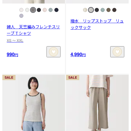
撥水 リップストップ リュ
婦人 天竺編みフレンチスリ
ックサック
ーブＴシャツ
XS 〜 XXL
990
4,990
円
円
SALE
SALE