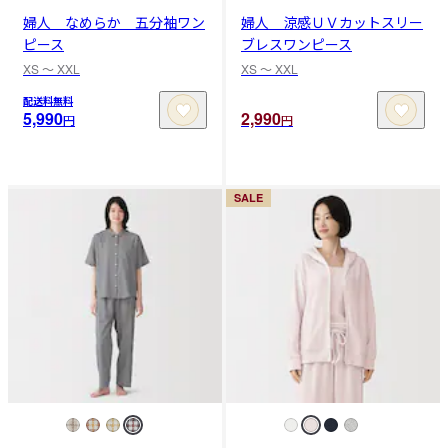
婦人 なめらか 五分袖ワン
婦人 涼感ＵＶカットスリー
ピース
ブレスワンピース
XS 〜 XXL
XS 〜 XXL
配送料無料
5,990
2,990
円
円
SALE