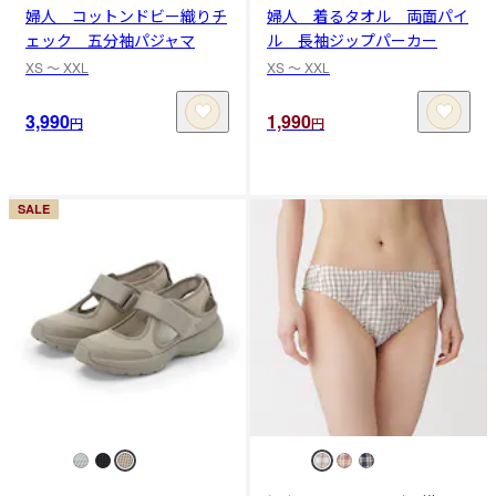
婦人 コットンドビー織りチ
婦人 着るタオル 両面パイ
ェック 五分袖パジャマ
ル 長袖ジップパーカー
XS 〜 XXL
XS 〜 XXL
3,990
1,990
円
円
SALE