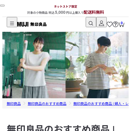
ネットストア限定
5,000
配送料無料
対象の小物商品 税込
円以上購入で
0
無
印
良
品
ネ
ッ
ト
ス
ト
ア
無印良品
無印良品のおすすめ商品
無印良品のおすすめ商品 | 婦人・レ
無印良品のおすすめ商品 |