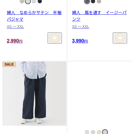
婦人 なめらかサテン 半袖
婦人 風を通す イージーパ
パジャマ
ンツ
XS 〜 XXL
XS 〜 XXL
2,990
3,990
円
円
SALE