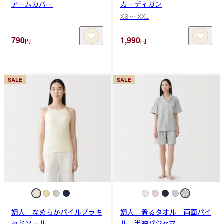
アームカバー
カーディガン
XS 〜 XXL
790
1,990
円
円
SALE
SALE
婦人 なめらかパイルブラキ
婦人 着るタオル 両面パイ
ャミソール
ル 半袖パジャマ