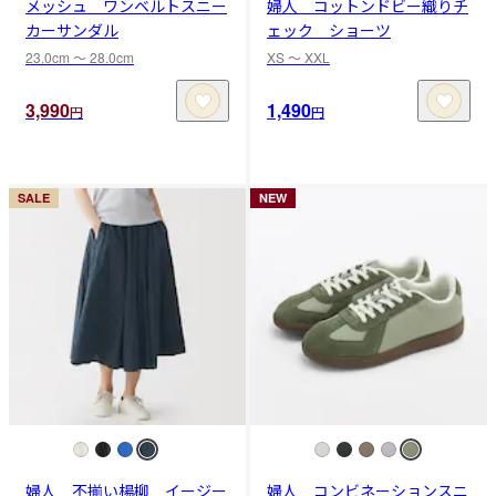
メッシュ ワンベルトスニー
婦人 コットンドビー織りチ
カーサンダル
ェック ショーツ
23.0cm 〜 28.0cm
XS 〜 XXL
3,990
1,490
円
円
SALE
NEW
婦人 不揃い楊柳 イージー
婦人 コンビネーションスニ