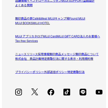
店舗情報
イベント
ローカルニッポン
MUJI SUPPORT
空間設計
よくある質問
無印良品の家
Café&Meal MUJI
キャンプ場
Found MUJI
MUJI BOOKS
MUJI HOTEL
MUJI アプリ
カタログ
MUJI Card
MUJI GIFT CARD
法人のお客様へ
Tax-free Services
ニュースリリース
採用情報
無印良品メッセージ
無印良品について
株式会社 良品計画
特定商取引法に関する表示・利用規約等
プライバシーポリシー
外部送信ポリシー
特定商取引法