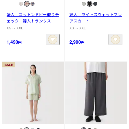
婦人 コットンドビー織りチ
婦人 ライトスウェットフレ
ェック 婦人トランクス
アスカート
XS 〜 XXL
XS 〜 XXL
1,490
2,990
円
円
SALE