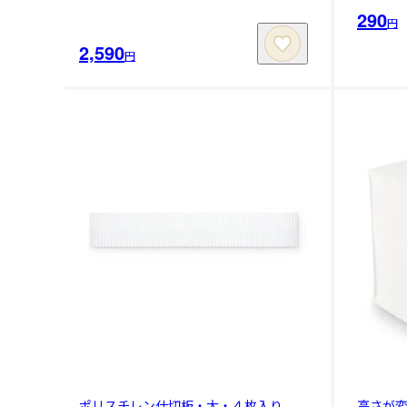
290
円
2,590
円
ポリスチレン仕切板・大・４枚入り
高さが