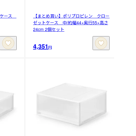
トケース
【まとめ買い】ポリプロピレン クロー
ゼットケース 中/約幅44×奥行55×高さ
24cm 2個セット
4,351
円