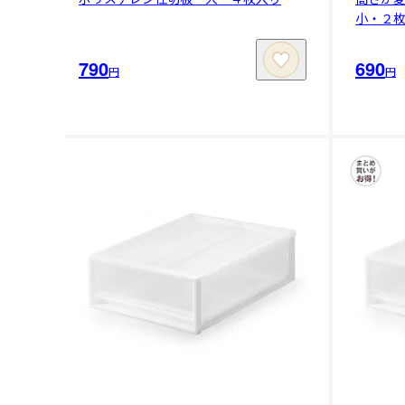
小・２
790
690
円
円