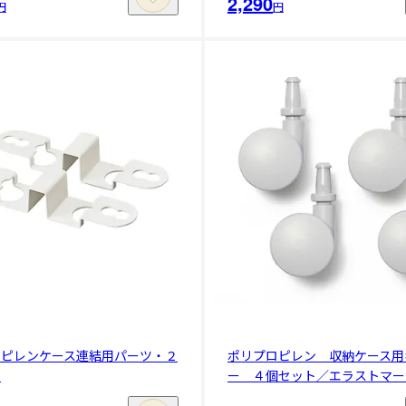
2,290
円
円
ロピレンケース連結用パーツ・２
ポリプロピレン 収納ケース用
ト
ー ４個セット／エラストマー