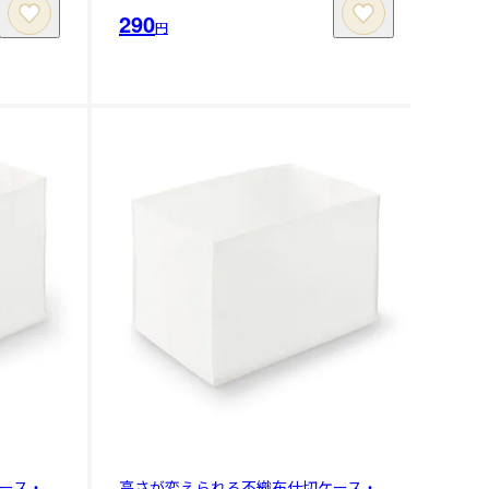
290
円
ース・
高さが変えられる不織布仕切ケース・