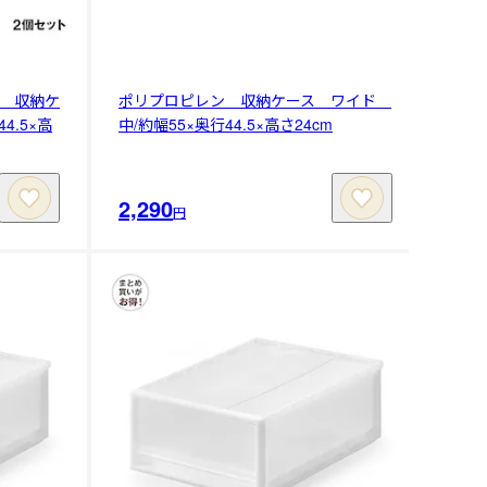
 収納ケ
ポリプロピレン 収納ケース ワイド
4.5×高
中/約幅55×奥行44.5×高さ24cm
2,290
円