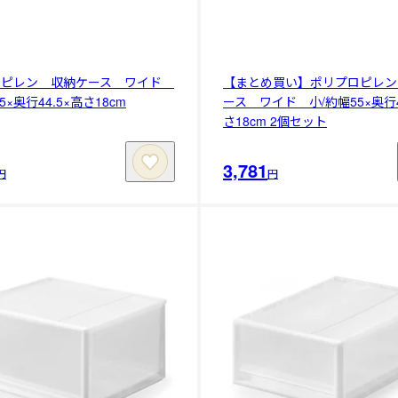
ロピレン 収納ケース ワイド
【まとめ買い】ポリプロピレン
5×奥行44.5×高さ18cm
ース ワイド 小/約幅55×奥行4
さ18cm 2個セット
3,781
円
円