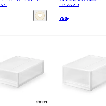
枚入り
中・２枚入り
790
円