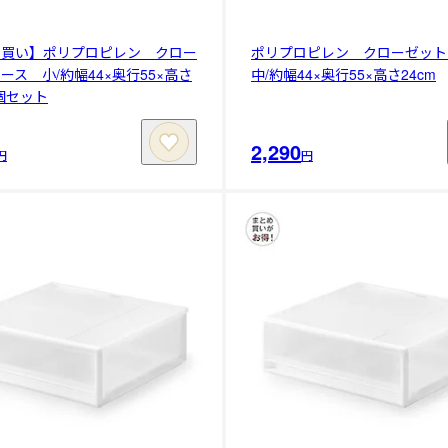
め買い】ポリプロピレン クロー
ポリプロピレン クローゼッ
ース 小/約幅44×奥行55×高さ
中/約幅44×奥行55×高さ24cm
2個セット
2,290
円
円