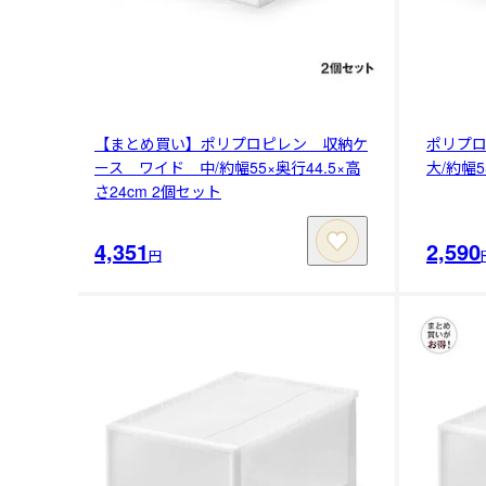
【まとめ買い】ポリプロピレン 収納ケ
ポリプ
ース ワイド 中/約幅55×奥行44.5×高
大/約幅5
さ24cm 2個セット
4,351
2,590
円