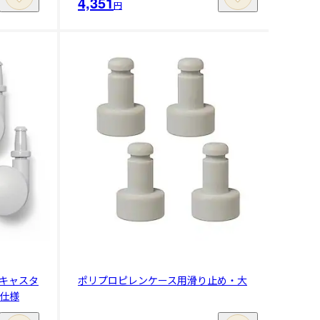
4,351
円
キャスタ
ポリプロピレンケース用滑り止め・大
仕様