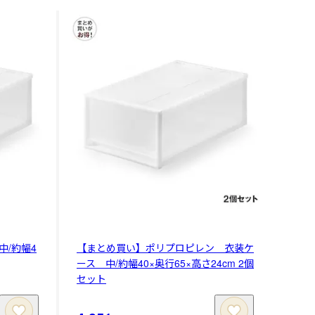
/約幅4
【まとめ買い】ポリプロピレン 衣装ケ
ース 中/約幅40×奥行65×高さ24cm 2個
セット