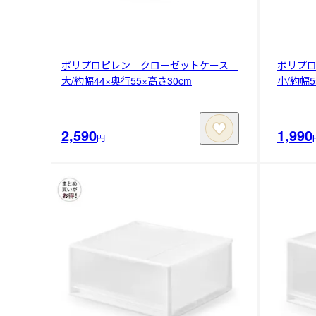
ポリプロピレン クローゼットケース
ポリプ
大/約幅44×奥行55×高さ30cm
小/約幅5
2,590
1,990
円