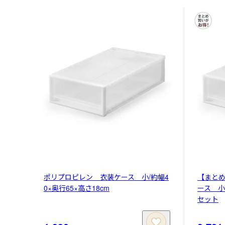
ポリプロピレン 衣装ケース 小/約幅4
【まと
0×奥行65×高さ18cm
ース 小/
セット