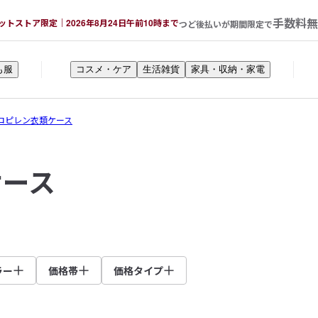
手数料無
ットストア限定｜2026年8月24日午前10時まで
つど後払いが期間限定で
も服
コスメ・ケア
生活雑貨
家具・収納・家電
ロピレン衣類ケース
ケース
ラー
価格帯
価格タイプ