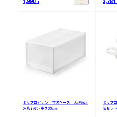
1,990
3,781
円
ポリプロピレン 衣装ケース 大/約幅4
ポリプ
0×奥行65×高さ30cm
個セッ