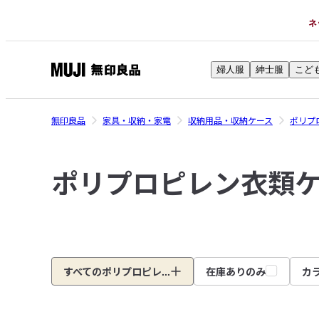
ネ
婦人服
紳士服
こど
無
印
良
無印良品
家具・収納・家電
収納用品・収納ケース
ポリプ
品
ネ
ポリプロピレン衣類
ッ
ト
ス
ト
ア
すべてのポリプロピレ...
在庫ありのみ
カ