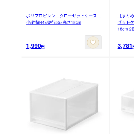
ポリプロピレン クローゼットケース
【まと
小/約幅44×奥行55×高さ18cm
ゼットケ
18cm 
1,990
3,781
円