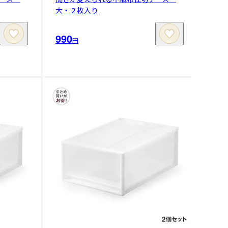
大・２枚入り
990
円