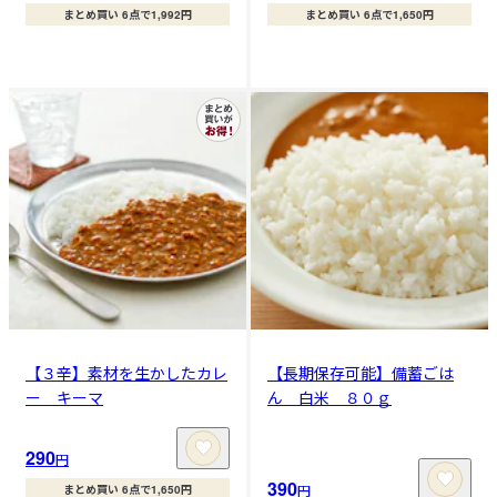
まとめ買い 6点で1,992円
まとめ買い 6点で1,650円
【３辛】素材を生かしたカレ
【長期保存可能】備蓄ごは
ー キーマ
ん 白米 ８０ｇ
290
円
390
円
まとめ買い 6点で1,650円