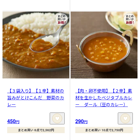
【３袋入り】【１辛】素材の
【肉・卵不使用】【２辛】素
旨みがとけこんだ 野菜のカ
材を生かしたベジタブルカレ
レー
ー ダール（豆のカレー）
450
290
円
円
まとめ買い 6点で2,562円
まとめ買い 10点で2,750円