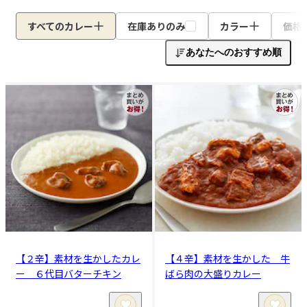
すべてのカレー
在庫ありのみ
カラー
価格
あなたへのおすすめ順
【２辛】素材を生かしたカレ
【４辛】素材を生かした 牛
ー ６代目バターチキン
ばら肉の大盛りカレー