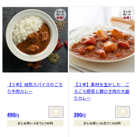
【３辛】焙煎スパイスのごろ
【２辛】素材を生かした ご
り牛肉カレー
ろごろ野菜と豚ひき肉の大盛
りカレー
490
390
円
円
まとめ買い 6点で2,790円
まとめ買い 20点で7,400円