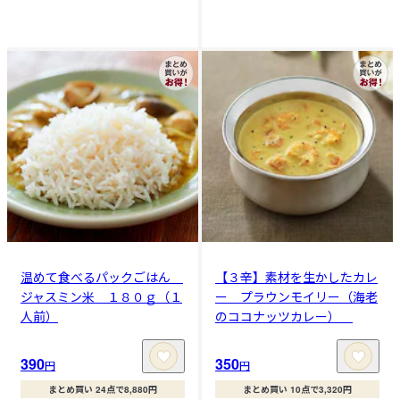
温めて食べるパックごはん
【３辛】素材を生かしたカレ
ジャスミン米 １８０ｇ（１
ー プラウンモイリー（海老
人前）
のココナッツカレー）
390
350
円
円
まとめ買い 24点で8,880円
まとめ買い 10点で3,320円