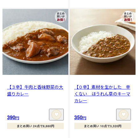
【３辛】牛肉と香味野菜の大
【０辛】素材を生かした 辛
盛りカレー
くない ほうれん草のキーマ
カレー
390
350
円
円
まとめ買い 24点で8,880円
まとめ買い 10点で3,320円