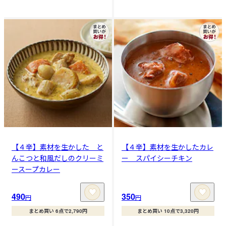
【４辛】素材を生かした と
【４辛】素材を生かしたカレ
んこつと和風だしのクリーミ
ー スパイシーチキン
ースープカレー
490
350
円
円
まとめ買い 6点で2,790円
まとめ買い 10点で3,320円