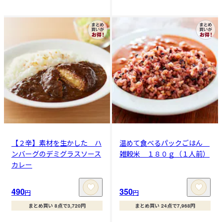
【２辛】素材を生かした ハ
温めて食べるパックごはん
ンバーグのデミグラスソース
雑穀米 １８０ｇ（１人前）
カレー
490
350
円
円
まとめ買い 8点で3,720円
まとめ買い 24点で7,968円