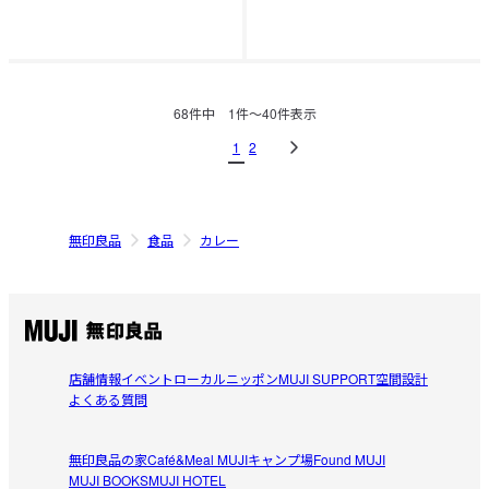
68
件中
1
件〜
40
件表示
1
2
無印良品
食品
カレー
店舗情報
イベント
ローカルニッポン
MUJI SUPPORT
空間設計
よくある質問
無印良品の家
Café&Meal MUJI
キャンプ場
Found MUJI
MUJI BOOKS
MUJI HOTEL