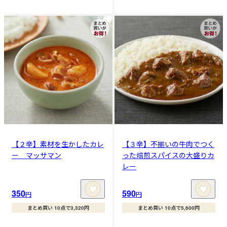
【２辛】素材を生かしたカレ
【３辛】不揃いの牛肉でつく
ー マッサマン
った焙煎スパイスの大盛りカ
レー
350
590
円
円
まとめ買い 10点で3,320円
まとめ買い 10点で5,600円