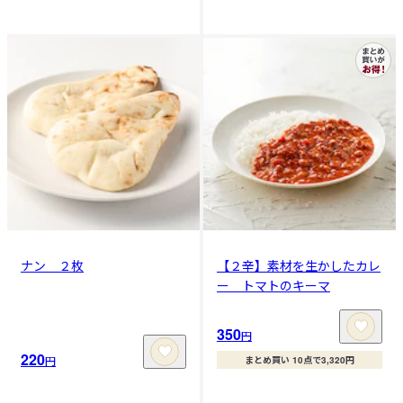
ナン ２枚
【２辛】素材を生かしたカレ
ー トマトのキーマ
350
円
220
円
まとめ買い 10点で3,320円