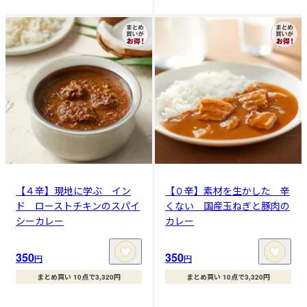
【４辛】現地に学ぶ イン
【０辛】素材を生かした 辛
ド ローストチキンのスパイ
くない 国産玉ねぎと豚肉の
シーカレー
カレー
350
350
円
円
まとめ買い 10点で3,320円
まとめ買い 10点で3,320円