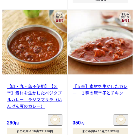
【肉・乳・卵不使用】【３
【５辛】素材を生かしたカレ
辛】素材を生かしたベジタブ
ー ３種の唐辛子とチキン
ルカレー ラジママサラ（い
んげん豆のカレー）
290
350
円
円
まとめ買い 10点で2,750円
まとめ買い 10点で3,320円