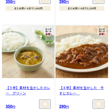
350
390
円
円
まとめ買い 6点で1,992円
まとめ買い 6点で2,220円
【５辛】素材を生かしたカレ
【４辛】素材を生かした 牛
ー グリーン
すじカレー
350
290
円
円