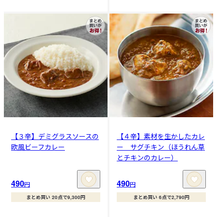
【３辛】デミグラスソースの
【４辛】素材を生かしたカレ
欧風ビーフカレー
ー サグチキン（ほうれん草
とチキンのカレー）
490
490
円
円
まとめ買い 20点で9,300円
まとめ買い 6点で2,790円