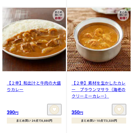
【２辛】和出汁と牛肉の大盛
【２辛】素材を生かしたカレ
りカレー
ー プラウンマサラ（海老の
クリーミーカレー）
390
350
円
円
まとめ買い 24点で8,880円
まとめ買い 10点で3,320円