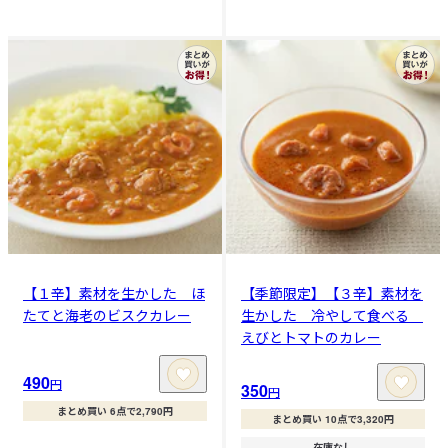
【１辛】素材を生かした ほ
【季節限定】【３辛】素材を
たてと海老のビスクカレー
生かした 冷やして食べる
えびとトマトのカレー
490
円
350
円
まとめ買い 6点で2,790円
まとめ買い 10点で3,320円
在庫なし