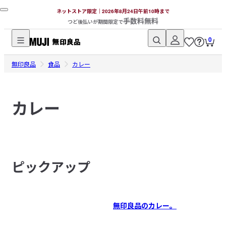
ネットストア限定｜2026年8月24日午前10時まで
手数料無料
つど後払いが期間限定で
0
無
無印良品
印
食品
カレー
良
品
カレー
ネ
ッ
ト
ス
ト
ピックアップ
ア
無印良品のカレー。