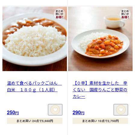
温めて食べるパックごはん
【０辛】素材を生かした 辛
白米 １８０ｇ（１人前）
くない 国産りんごと野菜の
カレー
250
290
円
円
まとめ買い 24点で5,688円
まとめ買い 10点で2,750円