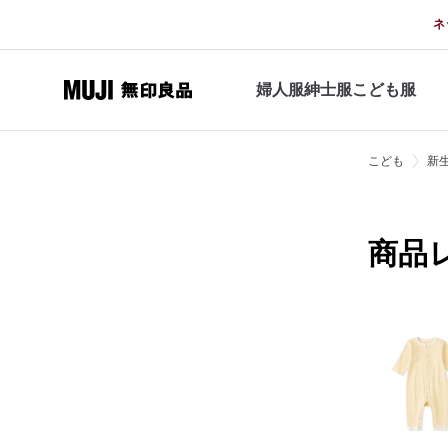
ネ
婦人服
紳士服
こども服
こども
新生
商品