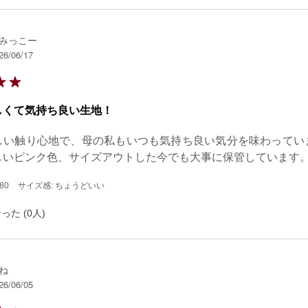
みっこー
26/06/17
しくて気持ち良い生地！
しい触り心地で、母の私もいつも気持ち良い気分を味わってい
しいピンク色、サイズアウトした今でも大事に保管しています
80
サイズ感: ちょうどいい
った (0人)
ね
26/06/05