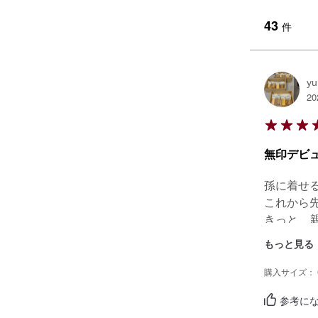
43
件
yu
20
無印デビ
孫に着せる
これから
きっと　
しいよー
もっと見る
購入サイズ： 
参考にな