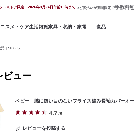
手数料無
ットストア限定｜2026年8月24日午前10時まで
つど後払いが期間限定で
コスメ・ケア
生活雑貨
家具・収納・家電
食品
児｜50-80㎝
レビュー
ベビー 脇に縫い目のないフライス編み長袖カバーオ
4.7
/ 5
レビューを投稿する