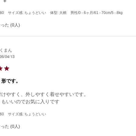
お股の部分のボタンの間隔が広いため、浮いてパカっと開いて
オムツやボディースーツ）が見えてしまいがちでした。（ブカ
80
サイズ感: ちょうどいい
体型: 大柄
男性
/0 - 6ヶ月
/61 - 70cm
/5 - 8kg
サイズぴったりムチムチになった8ヶ月までかわらず…）
った (0人)
くまん
26/04/13
、形です。
付けやすく、外しやすく着せやすいです。

りもいいのでお気に入りです
60
サイズ感: ちょうどいい
った (0人)