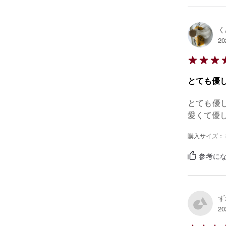
く
20
とても優
とても優
愛くて優
購入サイズ： 
参考にな
ず
20