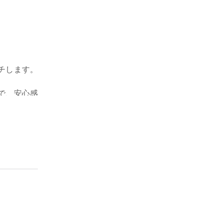
チします。
で、安心感
少し値段が