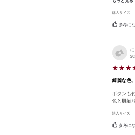
もっと見る
として、
ンナー（
購入サイズ： 
時から、
参考にな
に
20
綺麗な色
ボタンも
色と肌触
購入サイズ： 
参考にな