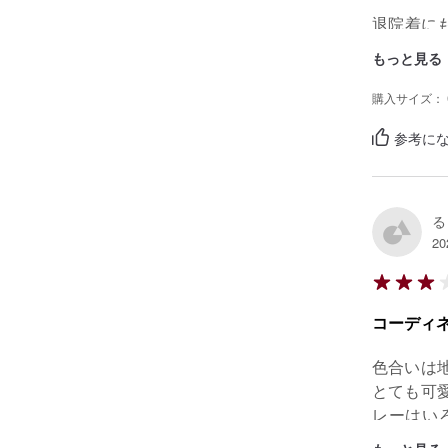
退院着に
45cm前
もっと見る
らいです
購入サイズ： 
触り心地
参考にな
す。
る
20
コーディ
色合いは
とても可
レーはい
す。頻繁