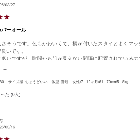
26/03/27
カバーオール
良さそうです。色もかわいくて、柄が付いたスタイとよくマッ
良いです。

は多いですが、隙間から肌が見えない間隔に配置されているの
。

質や機能は、他メーカーと変わらない気がします。その割には
ぁと思います。
80
サイズ感: ちょうどいい
体型: 普通
女性
/7 - 12ヶ月
/61 - 70cm
/5 - 8kg
った (0人)
な
26/03/16