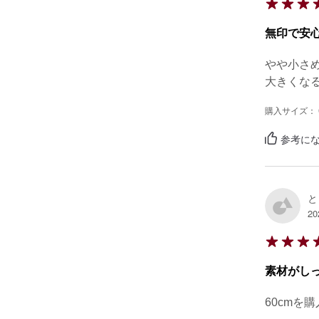
無印で安
やや小さめ
大きくな
購入サイズ： 
参考にな
と
20
素材がし
60cmを