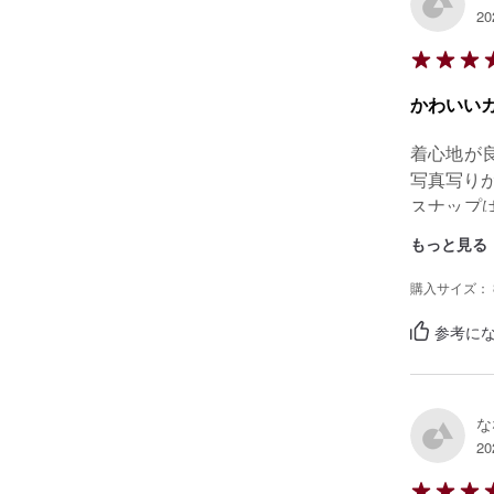
20
かわいい
着心地が
写真写りが
スナップ
があります
もっと見る
ただ、品
高いかな
購入サイズ： 
参考にな
な
20