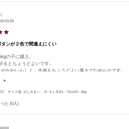
く
26/03/28
ボタンが２色で間違えにくい
5kgの子に購入。

回折るとちょうどよいです。

クがかわいらしく、生地もちょうどよい厚さでなめらかです。

ボタンの色が２色交互になっているので、股下も間違えること
ります。
70
サイズ感: 少し大きい
/0 - 6ヶ月
/61 - 70cm
/5 - 8kg
った (0人)
aaaa