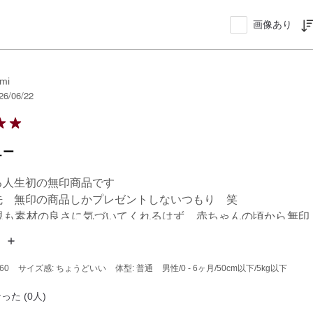
画像あり
mi
26/06/22
ュー
人生初の無印商品です

先　無印の商品しかプレゼントしないつもり　笑

親も素材の良さに気づいてくれるはず　赤ちゃんの頃から無印
笑
60
サイズ感: ちょうどいい
体型: 普通
男性
/0 - 6ヶ月
/50cm以下
/5kg以下
った (0人)