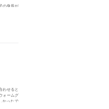
子の身長が
は50cmく
なさそうで
合わせると
ウォームグ
しかったで
、残念な点