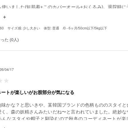
も使いました(短肌着+このカバーオール+おくるみ)。退院時に
後だったためやや大きかったですが袖を折って着せました。現在
が裾を折らなくても手足が出るようになりました。

60
サイズ感: 少し大きい
体型: 普通
/0 - 6ヶ月
/50cm以下
/5kg以下
が良く肌に優しそうなのと、しっかりした厚めの素材で寒く
った (0人)
26/04/17
ネートが楽しいがお股部分が気になる
地味かな？と思いきや、某韓国ブランドの色柄もののスタイと
愛く、森の妖精さんみたいだね〜と言われていました。絶妙な
ろんなスタイや帽子と馴染むので秋冬のコーディネートが楽
に乾燥機を使用しても毛玉も出ず、へたれませんでした。ただ