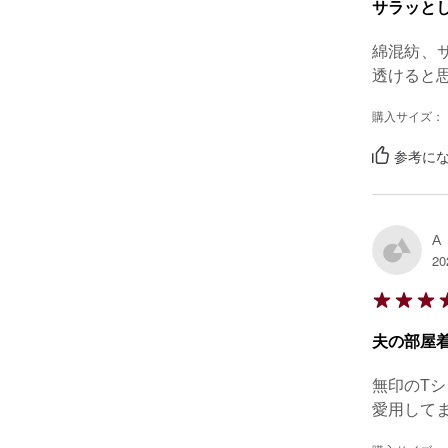
サラッと
綿混紡、
透けると
購入サイズ：
参考にな
A
20
夫の部屋
無印のTシ
愛用して