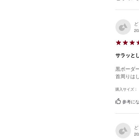
ど
20
サラッと
黒ボーダ
首周りは
購入サイズ：
参考にな
ど
20