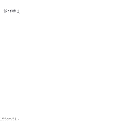
並び替え
- 155cm
/51 -