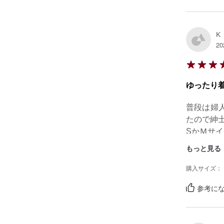
K
20
ゆったり
普段は婦
たので紳士
SかＭサ
もっと見る
購入サイズ：
参考にな