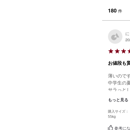
180
件
に
20
お値段も
薄いのです
中学生の夏
サラっとし
来年も着た
もっと見る
今年の夏
薄いカラ
購入サイズ：
55kg
参考にな