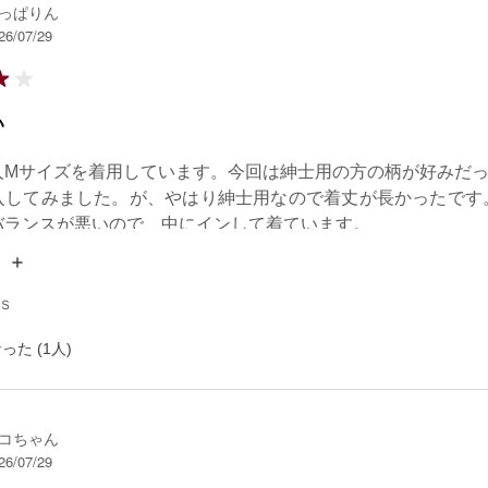
っぱりん
26/07/29
い
人Mサイズを着用しています。今回は紳士用の方の柄が好みだっ
入してみました。が、やはり紳士用なので着丈が長かったです
バランスが悪いので、中にインして着ています。
 Ｓ
った (1人)
コちゃん
26/07/29