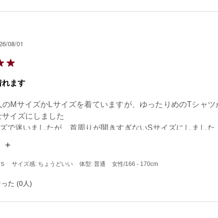
26/08/01
着れます
人のMサイズかLサイズを着ていますが、ゆったりめのTシャツ
サイズにしました

イズで迷いましたが、首周りが開きすぎないSサイズにしました
 Ｓ
サイズ感: ちょうどいい
体型: 普通
女性
/166 - 170cm
った (0人)