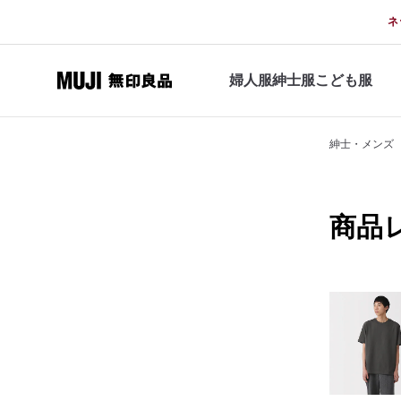
ネ
婦人服
紳士服
こども服
紳士・メンズ
商品