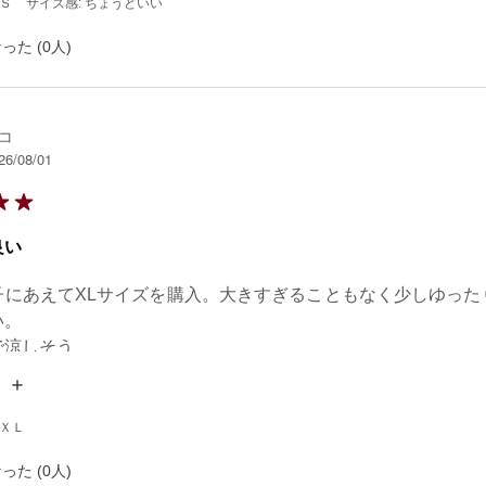
 Ｓ
サイズ感: ちょうどいい
った (0人)
コ
26/08/01
良い
子にあえてXLサイズを購入。大きすぎることもなく少しゆった
。

で涼しそう
 ＸＬ
った (0人)