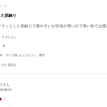
した肌触り
サラッとした肌触りで着やすいが生地が薄いので薄い色では透


ようどいい
 Ｍ
サイズ感: ちょうどいい
男性
った (0人)
うさん
26/08/03