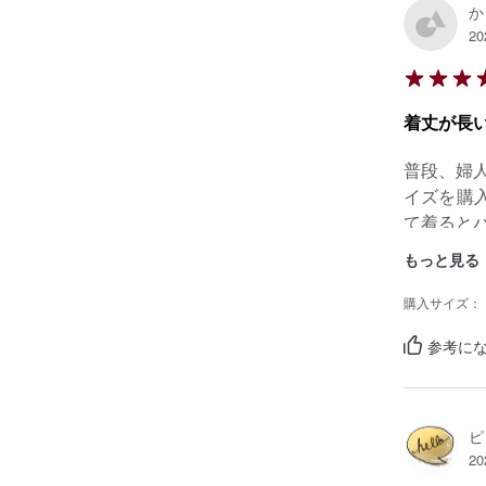
か
20
着丈が長
普段、婦
イズを購
て着ると
もっと見る
購入サイズ：
参考にな
ピ
20