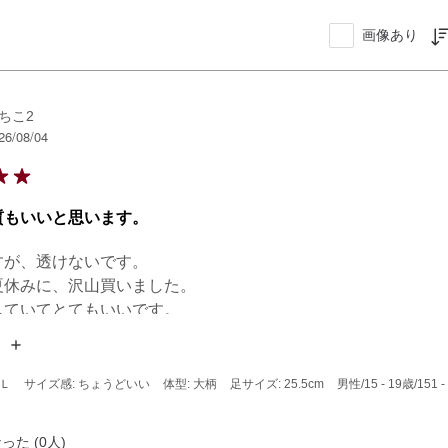
画像あり
ちこ2
26/08/04
質もいいと思います。
が、透けないです。

休みに、沢山買いました。

ていてとてもいいです。

いのですが、

は、濃い色しか売れ残っていないので、暑くない感じの

ーの物を、多目に販売して欲しいです。
 Ｌ
サイズ感: ちょうどいい
体型: 大柄
足サイズ: 25.5cm
男性
/15 - 19歳
/151 
った (0人)