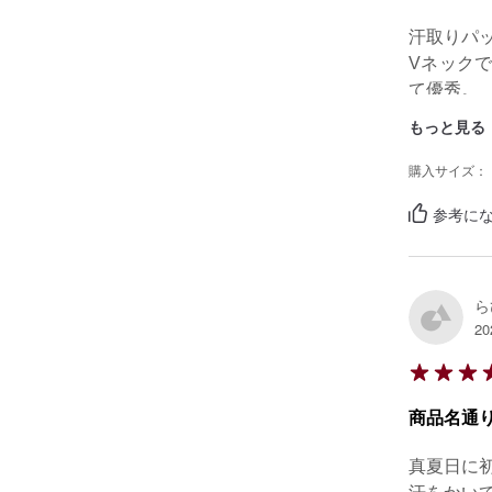
汗取りパ
Vネック
て優秀。

洗濯して
もっと見る
購入サイズ：
参考にな
ら
20
商品名通
真夏日に初