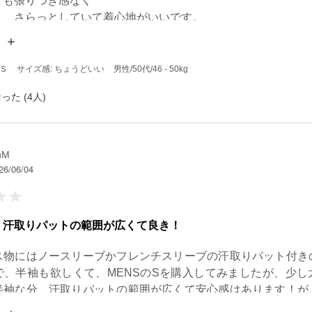
も張りつき感なく

り、さらっとしていて着心地がいいです。
 Ｓ
サイズ感: ちょうどいい
男性
/50代
/46 - 50kg
った (4人)
uM
26/06/04
、汗取りパットの範囲が広くて良き！
ス物にはノースリーブかフレンチスリーブの汗取りパット付き
で、半袖も欲しくて、MENSのSを購入してみましたが、少し
半袖な分、汗取りパットの範囲が広くて安心感はあります！が
いに首元があまりしっかり空いてないので、ティシャツの来た