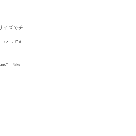
サイズでチ
になっても
0cm
/71 - 75kg