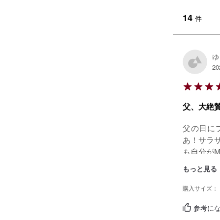
14
件
ゆ
20
父、大絶賛
父の日に
あ！サラ
も自分が
せました
もっと見る
購入サイズ：
参考にな