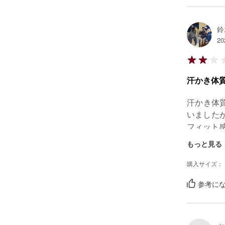
鈴
20
汗かき体
汗かき体
いました
フィット
もっと見る
購入サイズ：
参考にな