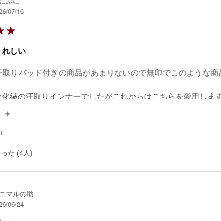
にぷに
26/07/16
うれしい
汗取りパッド付きの商品があまりないので無印でこのような商


は化繊の汗取りインナーでしたがこれからはこちらを愛用しま
 Ｌ
った (4人)
ニマルの助
26/06/24