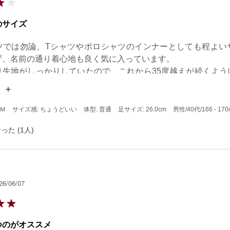
のサイズ
ツでは勿論、Tシャツやポロシャツのインナーとしても程よい
ず、名前の通り着心地も良く気に入っています。

り生地がしっかりしていたので、これから35度越えが続くよう
くれるのか、未知数ですが期待したいです。
 Ｍ
サイズ感: ちょうどいい
体型: 普通
足サイズ: 26.0cm
男性
/40代
/166 - 17
った (1人)
26/06/07
つのがオススメ