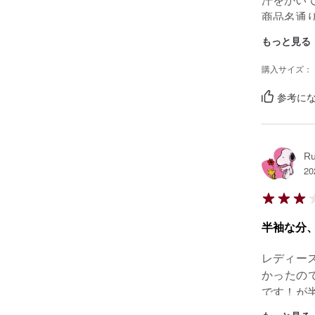
汗をかいて
商品名通
もっと見る
購入サイズ：
参考にな
R
20
半袖な分
レディー
かったの
です！が
ス物みた