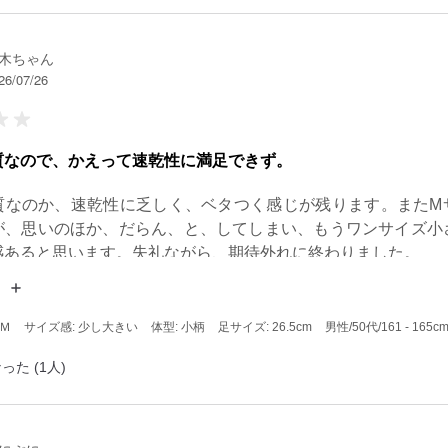
木ちゃん
26/07/26
質なので、かえって速乾性に満足できず。
質なのか、速乾性に乏しく、ベタつく感じが残ります。またМ
が、思いのほか、だらん、と、してしまい、もうワンサイズ小
感あると思います。失礼ながら、期待外れに終わりました。
 Ｍ
サイズ感: 少し大きい
体型: 小柄
足サイズ: 26.5cm
男性
/50代
/161 - 165c
った (1人)