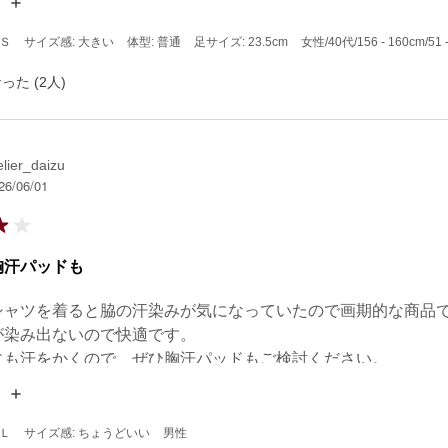
元からしっかり見えちゃうので、仕事の作業着の下に着用して
ーブやフレンチスリーブより半袖なだけあって冷房対策になっ
 Ｓ
サイズ感: 大きい
体型: 普通
足サイズ: 23.5cm
女性
/40代
/156 - 160cm
/51 
った (2人)
elier_daizu
26/06/01
胸汗パッドも
シャツを着ると脇の汗染みが気になっていたので画期的な商品で
染み出ないので快適です。

にも汗をかくので、ぜひ胸汗パッドもご検討ください。

もあるといいと思います。
 Ｌ
サイズ感: ちょうどいい
男性