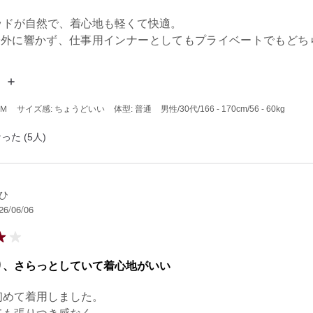
ッドが自然で、着心地も軽くて快適。

で外に響かず、仕事用インナーとしてもプライベートでもどち
も型崩れしにくく、コスパも良いです。
 Ｍ
サイズ感: ちょうどいい
体型: 普通
男性
/30代
/166 - 170cm
/56 - 60kg
った (5人)
ひ
26/06/06
り、さらっとしていて着心地がいい
めて着用しました。
