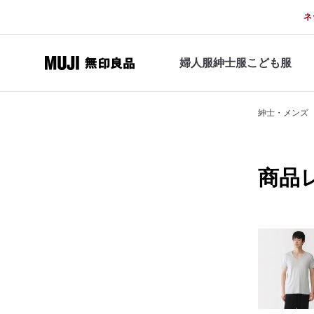
ネ
婦人服
紳士服
こども服
紳士・メンズ
商品