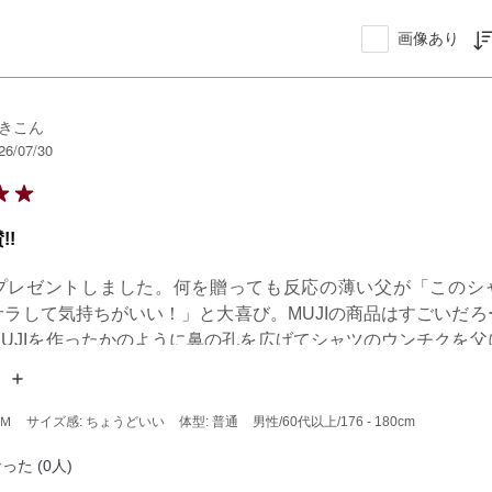
画像あり
きこん
26/07/30
!!
プレゼントしました。何を贈っても反応の薄い父が「このシ
サラして気持ちがいい！」と大喜び。MUJIの商品はすごいだろ
MUJIを作ったかのように鼻の孔を広げてシャツのウンチクを父
。
 Ｍ
サイズ感: ちょうどいい
体型: 普通
男性
/60代以上
/176 - 180cm
った (0人)