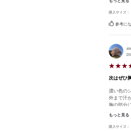
もっと見る
ると、首
ノースリ
購入サイズ：
です！！
参考にな
at
20
次はぜひ
濃い色の
外まで汗が
胸の部分
Uネック
もっと見る
購入サイズ：