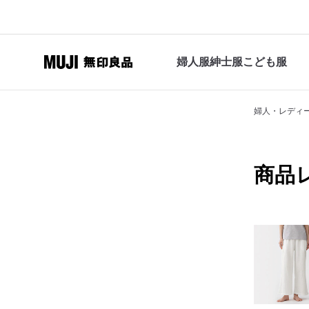
婦人服
紳士服
こども服
婦人・レディ
商品