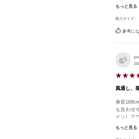
154セ
もっと見る
なって感じ
購入サイズ：
参考にな
po
20
風通し、着
身長16
も合わせ
インして
す。軽い
もっと見る
ころです