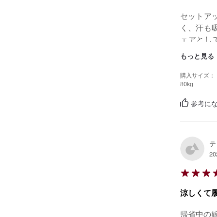
セットア
く、汗も
ェアとし
す。
もっと見る
購入サイズ：
80kg
参考にな
テ
20
涼しくて
帰省中の