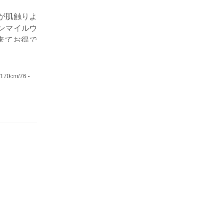
が肌触りよ
ンマイルウ
来てお得で
- 170cm
/76 -