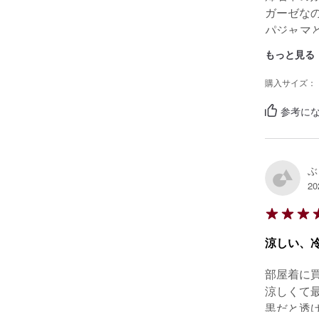
ガーゼな
パジャマ
いです。

もっと見る
洗い替え
購入サイズ：
参考にな
ぶ
20
涼しい、
部屋着に買
涼しくて最
黒だと透