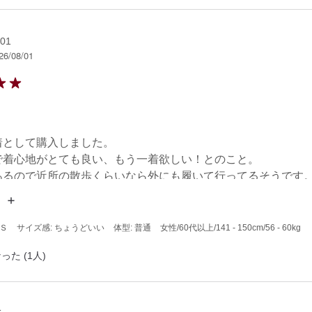
01
26/08/01
として購入しました。

で着心地がとても良い、もう一着欲しい！とのこと。

あるので近所の散歩くらいなら外にも履いて行ってるそうです
 Ｓ
サイズ感: ちょうどいい
体型: 普通
女性
/60代以上
/141 - 150cm
/56 - 60kg
った (1人)