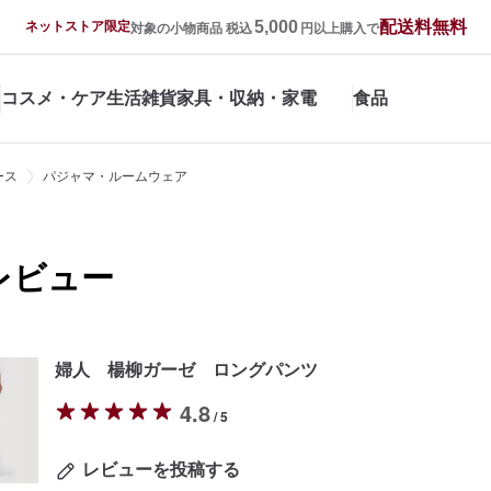
5,000
配送料無料
ネットストア限定
対象の小物商品 税込
円以上購入で
コスメ・ケア
生活雑貨
家具・収納・家電
食品
ース
パジャマ・ルームウェア
レビュー
婦人 楊柳ガーゼ ロングパンツ
4.8
/ 5
レビューを投稿する