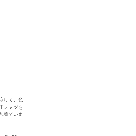
めしようか
涼しく、色
Tシャツを
も着ていま
のもいいと