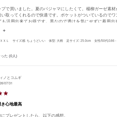
ップで買いました。夏のパジャマにしたくて。楊柳ガーゼ素材
吸い取ってくれるので快適です。ポケットがついているのでワ
ても活用出来てお得です。黒なので透けを気にせずに着用出
 ＸＸＬ
サイズ感: ちょうどいい
体型: 大柄
足サイズ: 25.0cm
女性
/50代
/166 
った (0人)
ィノとコムギ
26/07/31
履き心地最高
娘にプレゼントしたら、以下の感想。
