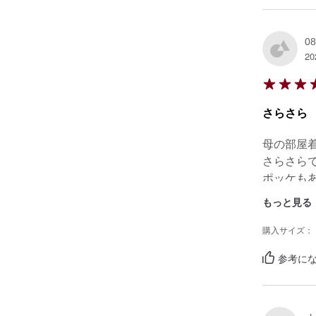
08
20
さらさら
母の部屋着
さらさら
ポッケも
もっと見る
購入サイズ：
参考にな