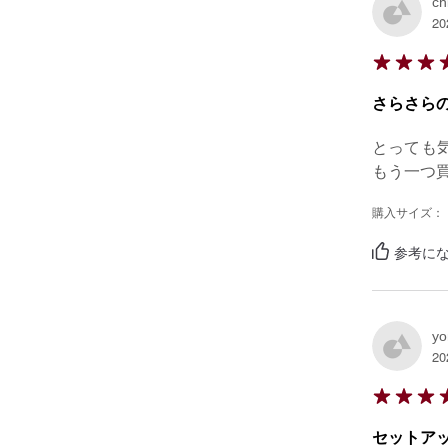
ch
20
さらさら
とっても
もう一つ
購入サイズ：
参考にな
y
20
セットア