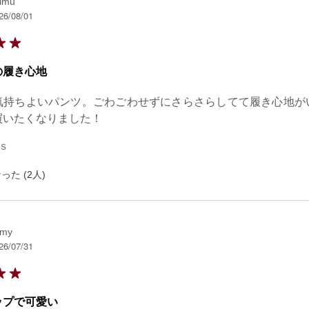
imu
26/08/01
の履き心地
気持ちよいパンツ。ごわごわせずにさらさらしてて履き心地が
買いたくなりました！
 Ｓ
った (2人)
omy
26/07/31
ップで可愛い