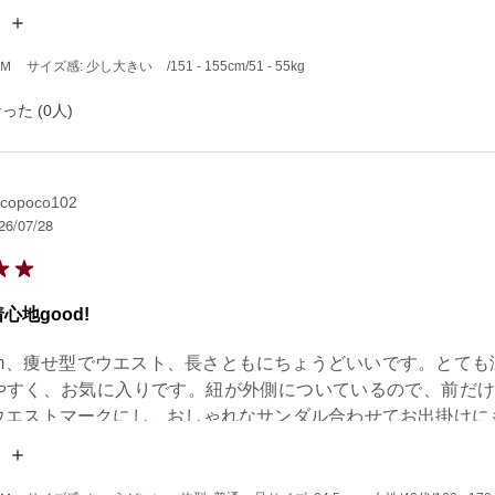
ンチでＭサイズにしましたが、丈が長くて５センチくらいは丈詰
です。そこだけ−1☆
 Ｍ
サイズ感: 少し大きい
/151 - 155cm
/51 - 55kg
った (0人)
copoco102
26/07/28
心地good!
8cm、痩せ型でウエスト、長さともにちょうどいいです。とても
やすく、お気に入りです。紐が外側についているので、前だけ
ウエストマークにし、おしゃれなサンダル合わせてお出掛けに
ので旅行に持って行くにもいいと思います。洗濯が乾きやすい
。