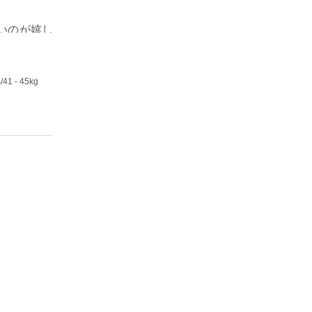
いのが嬉し
m
/41 - 45kg