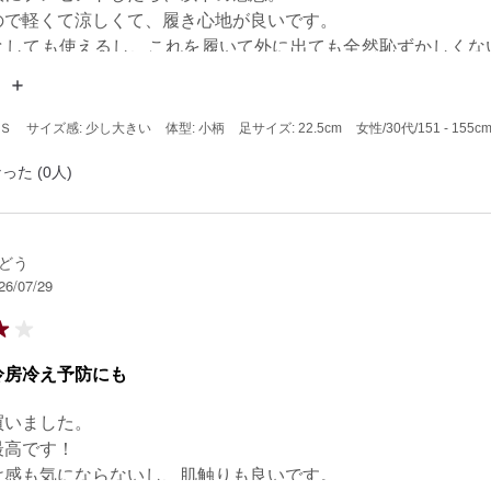
ので軽くて涼しくて、履き心地が良いです。

としても使えるし、これを履いて外に出ても全然恥ずかしくな
の購入を迷っています。
 Ｓ
サイズ感: 少し大きい
体型: 小柄
足サイズ: 22.5cm
女性
/30代
/151 - 155c
った (0人)
どう
26/07/29
冷房冷え予防にも
いました。

高です！

け感も気にならないし、肌触りも良いです。
