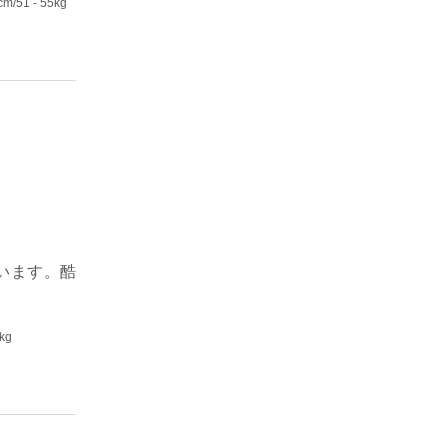
0cm
/51 - 55kg
います。酷
0kg