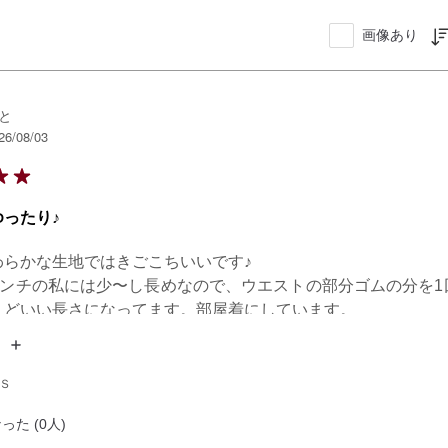
画像あり
と
26/08/03
ったり♪
らかな生地ではきごこちいいです♪

0センチの私には少〜し長めなので、ウエストの部分ゴムの分を1
うどいい長さになってます。部屋着にしています。

色もやさしくてすきです。
 Ｓ
った (0人)