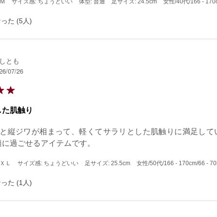
 Ｍ
サイズ感: ちょうどいい
体型: 普通
足サイズ: 24.5cm
女性
/40代
/166 - 17
った (5人)
しとも
26/07/26
した肌触り
地と縦ジワが相まって、軽くてサラリとした肌触りに満足して
適に過ごせるアイテムです。
 ＸＬ
サイズ感: ちょうどいい
足サイズ: 25.5cm
女性
/50代
/166 - 170cm
/66 - 7
った (1人)