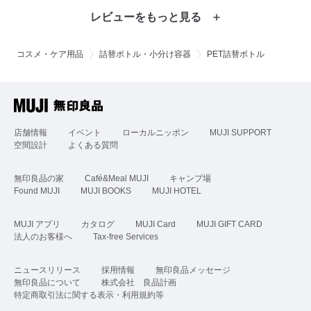
レビューをもっと見る
コスメ・ケア用品
詰替ボトル・小分け容器
PET詰替ボトル
店舗情報
イベント
ローカルニッポン
MUJI SUPPORT
空間設計
よくある質問
無印良品の家
Café&Meal MUJI
キャンプ場
Found MUJI
MUJI BOOKS
MUJI HOTEL
MUJI アプリ
カタログ
MUJI Card
MUJI GIFT CARD
法人のお客様へ
Tax-free Services
ニュースリリース
採用情報
無印良品メッセージ
無印良品について
株式会社 良品計画
特定商取引法に関する表示・利用規約等