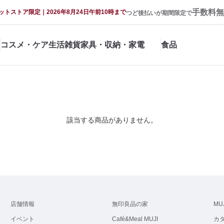
手数料無
ットストア限定｜2026年8月24日午前10時まで
つど後払いが期間限定で
コスメ・ケア
生活雑貨
家具・収納・家電
食品
該当する商品がありません。
店舗情報
無印良品の家
MU
イベント
Café&Meal MUJI
カ