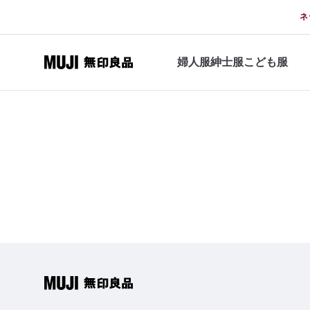
ネ
婦人服
紳士服
こども服